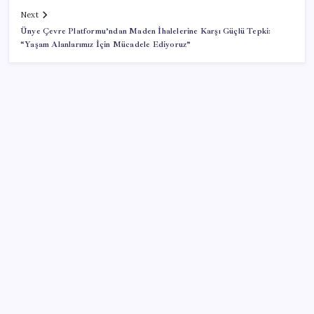
Next
Ünye Çevre Platformu’ndan Maden İhalelerine Karşı Güçlü Tepki:
“Yaşam Alanlarımız İçin Mücadele Ediyoruz”
SON YAZILAR
OpenAI’ın İlk Cihazı için Fiyat ve Tasarım Belli Oldu
Altında taşlar yerinden oynuyor: Dünya devinden 22
ay sonra tarihi hamle
Son dakika… Kuşadası Belediyesi’ne üçüncü dalga
operasyon: Bülent Tezcan’ın kızı ve damadı dahil