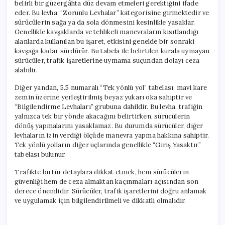
belirli bir güzergâhta düz devam etmeleri gerektiğini ifade
eder. Bu levha, “Zorunlu Levhalar” kategorisine girmektedir ve
sürücülerin sağa ya da sola dönmesini kesinlikle yasaklar.
Genellikle kavşaklarda ve tehlikeli manevraların kısıtlandığı
alanlarda kullanılan bu işaret, etkisini genelde bir sonraki
kavşağa kadar sürdürür. Bu tabela ile belirtilen kurala uymayan
sürücüler, trafik işaretlerine uymama suçundan dolayı ceza
alabilir.
Diğer yandan, 5.5 numaralı “Tek yönlü yol” tabelası, mavi kare
zemin üzerine yerleştirilmiş beyaz yukarı oka sahiptir ve
“Bilgilendirme Levhaları” grubuna dahildir. Bu levha, trafiğin
yalnızca tek bir yönde akacağını belirtirken, sürücülerin
dönüş yapmalarını yasaklamaz. Bu durumda sürücüler, diğer
levhaların izin verdiği ölçüde manevra yapma hakkına sahiptir.
Tek yönlü yolların diğer uçlarında genellikle “Giriş Yasaktır”
tabelası bulunur.
Trafikte bu tür detaylara dikkat etmek, hem sürücülerin
güvenliği hem de ceza almaktan kaçınmaları açısından son
derece önemlidir. Sürücüler, trafik işaretlerini doğru anlamak
ve uygulamak için bilgilendirilmeli ve dikkatli olmalıdır.