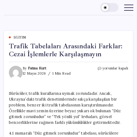
Skip
to
content
EĞITIM
Trafik Tabelaları Arasındaki Farklar:
Cezai İşlemlerle Karşılaşmayın
Trafik
By
Fatma Kurt
yorumlar kapalı
Tabelaları
12 Mayıs 2026
1 Min Read
Arasındaki
Farklar:
Cezai
Sürücüler, trafik kurallarına uymak zorundadır. Ancak,
İşlemlerle
Ukrayna’daki trafik denetimlerinde sıkça karşılaşılan bir
Karşılaşmayın
için
problem, benzer iki trafik tabelasının karıştırılmasıdır.
Özellikle mavi zemin üzerine beyaz yukarı ok bulunan “Düz
gitmek zorunludur” ve “Tek yönlü yol” levhaları, görsel
benzerliklerine rağmen farklı yükümlülükler getirmektedir.
4.1 numaralı “Düz gitmek zorunludur” tabelası, sürücülere