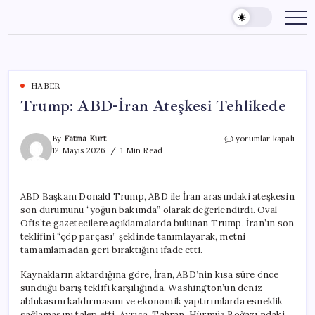
Skip
to
content
HABER
Trump: ABD-İran Ateşkesi Tehlikede
Trump:
By
Fatma Kurt
yorumlar kapalı
ABD-
12 Mayıs 2026
1 Min Read
İran
Ateşkesi
Tehlikede
ABD Başkanı Donald Trump, ABD ile İran arasındaki ateşkesin
için
son durumunu “yoğun bakımda” olarak değerlendirdi. Oval
Ofis’te gazetecilere açıklamalarda bulunan Trump, İran’ın son
teklifini “çöp parçası” şeklinde tanımlayarak, metni
tamamlamadan geri bıraktığını ifade etti.
Kaynakların aktardığına göre, İran, ABD’nin kısa süre önce
sunduğu barış teklifi karşılığında, Washington’un deniz
ablukasını kaldırmasını ve ekonomik yaptırımlarda esneklik
sağlamasını talep etti. Ayrıca, Tahran, Hürmüz Boğazı’ndaki