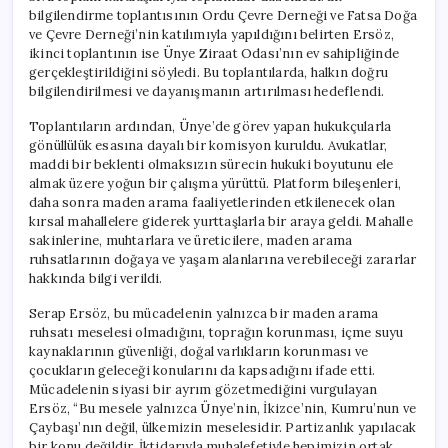
bilgilendirme toplantısının Ordu Çevre Derneği ve Fatsa Doğa
ve Çevre Derneği’nin katılımıyla yapıldığını belirten Ersöz,
ikinci toplantının ise Ünye Ziraat Odası’nın ev sahipliğinde
gerçekleştirildiğini söyledi. Bu toplantılarda, halkın doğru
bilgilendirilmesi ve dayanışmanın artırılması hedeflendi.
Toplantıların ardından, Ünye’de görev yapan hukukçularla
gönüllülük esasına dayalı bir komisyon kuruldu. Avukatlar,
maddi bir beklenti olmaksızın sürecin hukuki boyutunu ele
almak üzere yoğun bir çalışma yürüttü. Platform bileşenleri,
daha sonra maden arama faaliyetlerinden etkilenecek olan
kırsal mahallelere giderek yurttaşlarla bir araya geldi. Mahalle
sakinlerine, muhtarlara ve üreticilere, maden arama
ruhsatlarının doğaya ve yaşam alanlarına verebileceği zararlar
hakkında bilgi verildi.
Serap Ersöz, bu mücadelenin yalnızca bir maden arama
ruhsatı meselesi olmadığını, toprağın korunması, içme suyu
kaynaklarının güvenliği, doğal varlıkların korunması ve
çocukların geleceği konularını da kapsadığını ifade etti.
Mücadelenin siyasi bir ayrım gözetmediğini vurgulayan
Ersöz, “Bu mesele yalnızca Ünye’nin, İkizce’nin, Kumru’nun ve
Çaybaşı’nın değil, ülkemizin meselesidir. Partizanlık yapılacak
bir konu değildir. İktidarıyla muhalefetiyle hepimizin ortak