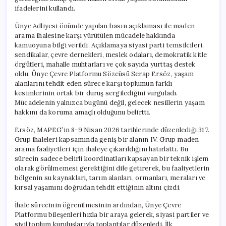
Ediyoruz”
ifadelerini kullandı.
için
Ünye Adliyesi önünde yapılan basın açıklaması ile maden
arama ihalesine karşı yürütülen mücadele hakkında
kamuoyuna bilgi verildi. Açıklamaya siyasi parti temsilcileri,
sendikalar, çevre dernekleri, meslek odaları, demokratik kitle
örgütleri, mahalle muhtarları ve çok sayıda yurttaş destek
oldu. Ünye Çevre Platformu Sözcüsü Serap Ersöz, yaşam
alanlarını tehdit eden sürece karşı toplumun farklı
kesimlerinin ortak bir duruş sergilediğini vurguladı.
Mücadelenin yalnızca bugünü değil, gelecek nesillerin yaşam
hakkını da koruma amaçlı olduğunu belirtti.
Ersöz, MAPEG’in 8-9 Nisan 2026 tarihlerinde düzenlediği 317.
Grup ihaleleri kapsamında geniş bir alanın IV. Grup maden
arama faaliyetleri için ihaleye çıkarıldığını hatırlattı. Bu
sürecin sadece belirli koordinatları kapsayan bir teknik işlem
olarak görülmemesi gerektiğini dile getirerek, bu faaliyetlerin
bölgenin su kaynakları, tarım alanları, ormanları, meraları ve
kırsal yaşamını doğrudan tehdit ettiğinin altını çizdi.
İhale sürecinin öğrenilmesinin ardından, Ünye Çevre
Platformu bileşenleri hızla bir araya gelerek, siyasi partiler ve
sivil toplum kuruluşlarıyla toplantılar düzenledi. İlk