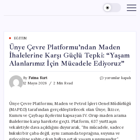
Skip
to
content
EĞITIM
Ünye Çevre Platformu’ndan Maden
İhalelerine Karşı Güçlü Tepki: “Yaşam
Alanlarımız İçin Mücadele Ediyoruz”
Ünye
By
Fatma Kurt
yorumlar kapalı
Çevre
12 Mayıs 2026
2 Min Read
Platformu’ndan
Maden
İhalelerine
Ünye Çevre Platformu, Maden ve Petrol İşleri Genel Müdürlüğü
Karşı
(MAPEG) tarafından gerçekleştirilecek olan Ünye, İkizce,
Güçlü
Tepki:
Kumru ve Çaybaşı ilçelerini kapsayan IV. Grup maden arama
“Yaşam
ihalelerine karşı harekete geçti. Platform, 637 yurttaşın
Alanlarımız
vekaletiyle dava açıldığını duyurarak, “Bu mücadele, sadece
İçin
hukuki bir çaba değil, aynı zamanda toprağına, suyuna ve
Mücadele
geleceğine sahip çıkan halkın ortak yaşam savunusudur”