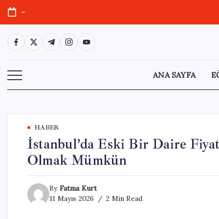
Skip
-
to
content
https://www.facebook.com/
https://twitter.com/
https://t.me/
https://www.instagram.com/
https://youtube.com/
ANA SAYFA
E
HABER
İstanbul’da Eski Bir Daire Fiy
Olmak Mümkün
By
Fatma Kurt
11 Mayıs 2026
2 Min Read