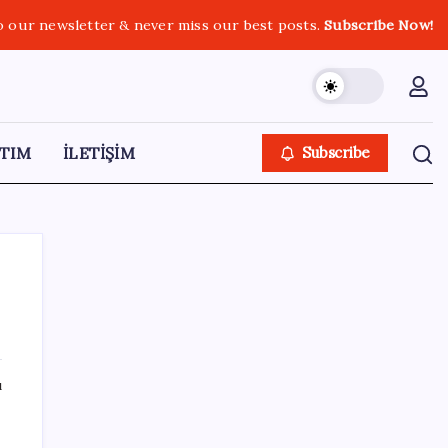
o our newsletter & never miss our best posts.
Subscribe Now!
TIM
İLETİŞİM
Subscribe
SON YAZILAR
ı
Katlanabilir telefonda incelik yarışı kızıştı:
HONOR Magic V6 Türkiye’de