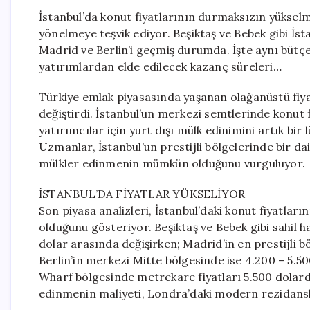
İstanbul’da konut fiyatlarının durmaksızın yükselm
yönelmeye teşvik ediyor. Beşiktaş ve Bebek gibi İst
Madrid ve Berlin’i geçmiş durumda. İşte aynı bütçe
yatırımlardan elde edilecek kazanç süreleri…
Türkiye emlak piyasasında yaşanan olağanüstü fiyat a
değiştirdi. İstanbul’un merkezi semtlerinde konut f
yatırımcılar için yurt dışı mülk edinimini artık bir l
Uzmanlar, İstanbul’un prestijli bölgelerinde bir da
mülkler edinmenin mümkün olduğunu vurguluyor.
İSTANBUL’DA FİYATLAR YÜKSELİYOR
Son piyasa analizleri, İstanbul’daki konut fiyatlar
olduğunu gösteriyor. Beşiktaş ve Bebek gibi sahil h
dolar arasında değişirken; Madrid’in en prestijli 
Berlin’in merkezi Mitte bölgesinde ise 4.200 – 5.5
Wharf bölgesinde metrekare fiyatları 5.500 dolard
edinmenin maliyeti, Londra’daki modern rezidans