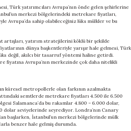
Fiyatına
esi, Türk yatırımcıları Avrupa’nın önde gelen şehirlerine
Avrupa’da
anbul’un merkezi bölgelerindeki metrekare fiyatları,
Lüks
yle Avrupa’da sahip olabileceğiniz lüks mülkler ve bu
Mülk
Sahibi
Olmak
rtışları, yatırım stratejilerini köklü bir şekilde
Mümkün
iyatlarının dünya başkentleriyle yarışır hale gelmesi, Türk
için
üks değil, akılcı bir tasarruf yöntemi haline getirdi.
ire fiyatına Avrupa’nın merkezinde çok daha nitelikli
ının küresel metropollerle olan farkının azalmakta
attındaki semtlerde metrekare fiyatları 4.500 ile 6.500
bölgesi Salamanca’da bu rakamlar 4.800 – 6.000 dolar,
00 dolar seviyelerinde seyrediyor. Londra’nın Canary
an başlarken, İstanbul’un merkezi bölgelerinde mülk
larla benzer hale gelmiş durumda.