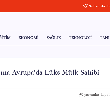
Subscribe t
ĞİTİM
EKONOMİ
SAĞLIK
TEKNOLOJİ
TANI
atına Avrupa’da Lüks Mülk Sahibi
İstanbul’da
yorumlar kapal
Eski
Bir
Daire