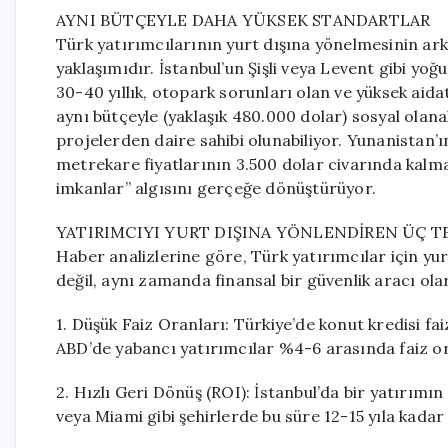
AYNI BÜTÇEYLE DAHA YÜKSEK STANDARTLAR
Türk yatırımcılarının yurt dışına yönelmesinin ar
yaklaşımıdır. İstanbul’un Şişli veya Levent gibi yoğ
30-40 yıllık, otopark sorunları olan ve yüksek aida
aynı bütçeyle (yaklaşık 480.000 dolar) sosyal ola
projelerden daire sahibi olunabiliyor. Yunanistan’ı
metrekare fiyatlarının 3.500 dolar civarında kalması
imkanlar” algısını gerçeğe dönüştürüyor.
YATIRIMCIYI YURT DIŞINA YÖNLENDİREN ÜÇ T
Haber analizlerine göre, Türk yatırımcılar için yu
değil, aynı zamanda finansal bir güvenlik aracı ola
1. Düşük Faiz Oranları: Türkiye’de konut kredisi fa
ABD’de yabancı yatırımcılar %4-6 arasında faiz ora
2. Hızlı Geri Dönüş (ROI): İstanbul’da bir yatırımın 
veya Miami gibi şehirlerde bu süre 12-15 yıla kadar