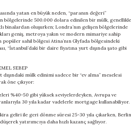
kasında yatan en büyük neden, “paranın değeri”
un bölgelerinde 500.000 dolara edinilen bir mülk, genellikl
tlı binalardan oluşurken; Londra’nın gelişen bölgelerinde
nakları geniş, metroya yakın ve modern mimariye sahip
n popüler sahil bölgesi Atina’nın Glyfada bölgesindeki
, “İstanbul’daki bir daire fiyatına yurt dışında şato gibi
EMEL SEBEP
rt dışındaki mülk edinimi sadece bir “ev alma” meselesi
rak öne çıkıyor:
izleri %40-50 gibi yüksek seviyelerdeyken, Avrupa ve
nlarıyla 30 yıla kadar vadelerle mortgage kullanabiliyor.
kira geliri ile geri dönme süresi 25-30 yıla çıkarken, Berli
 düşerek yatırımcıya daha hızlı kazanç sağlıyor.