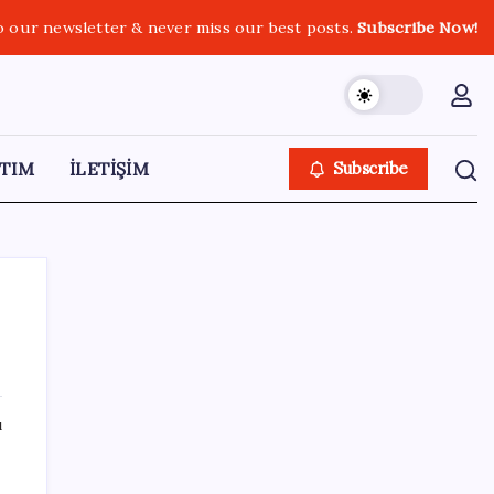
o our newsletter & never miss our best posts.
Subscribe Now!
TIM
İLETİŞİM
Subscribe
SON YAZILAR
ı
OpenAI’ın İlk Cihazı için Fiyat ve Tasarım
Belli Oldu