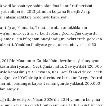
Hayata
0 varil kapasiteye sahip olan Ras Lanuf rafinerisini
Geçiyor:
üyük rafinerisi, 2013 yılından bu yana Birleşik Arap
10
m anlaşmazlıkları nedeniyle kapalıydı.
Yıllık
Bekleyiş
aptığı açıklamada, Trusta ile olan ortaklıklarını
Sona
a’nın mülkiyetine ve kontrolüne geçirdiğini duyurdu.
Erdi
aması için bütçenin onaylandığını belirterek, gereken
için
e etti. Yeniden faaliyete geçiş sürecinin yaklaşık 60
, 2011’de Muammer Kaddafi’nin devrilmesiyle başlayan
 kesintileri yaşadı. Geçtiğimiz hafta, Zawiya’daki 120.000
ebiyle kapatılmıştı. Süleyman, Ras Lanuf’tan elde edilecek
acağını ve NOC’nin iştiraklerinden biri olan Brega Petrol
finerinin başlangıç kapasitesinin günde yaklaşık 200.000
lanlanıyor.
ağı ifade ediliyor. Nisan 2026’da, 2014 yılından bu yana
enin ilk birleşik devlet bütçesini onayladı. Bu gelişmeler,