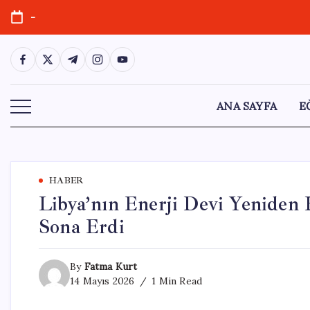
Skip
-
to
content
https://www.facebook.com/
https://twitter.com/
https://t.me/
https://www.instagram.com/
https://youtube.com/
ANA SAYFA
E
HABER
Libya’nın Enerji Devi Yeniden H
Sona Erdi
By
Fatma Kurt
14 Mayıs 2026
1 Min Read