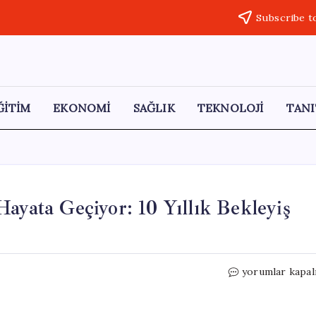
Subscribe t
ĞİTİM
EKONOMİ
SAĞLIK
TEKNOLOJİ
TANI
ayata Geçiyor: 10 Yıllık Bekleyiş
Libya’nın
yorumlar kapal
Enerji
Devi
Yeniden