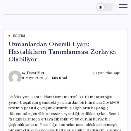
Skip
to
content
EĞITIM
Uzmanlardan Önemli Uyarı:
Hastalıkların Tanımlanması Zorlayıcı
Olabiliyor
Uzmanlardan
By
Fatma Kurt
yorumlar kapalı
Önemli
11 Mayıs 2026
1 Min Read
Uyarı:
Hastalıkların
Tanımlanması
Enfeksiyon Hastalıkları Uzmanı Prof. Dr. Esin Davutoğlu
Zorlayıcı
Şenol, boşaltılan gemideki yolculardan birinin daha Covid-19
Olabiliyor
için
testinin pozitif çıktığını duyurdu. Salgınların başlangıç
döneminde genellikle sessiz seyrettiğine dikkat çeken Şenol,
“Salgınlar aniden ortaya çıkabilir ve bu durum büyük bir
şaşkınlık yaratır. Hastalığın tanımlanması oldukça karmaşık
bir süreçtir ve bu nedenle haftalar alabilir.” ifadelerini kullandı.