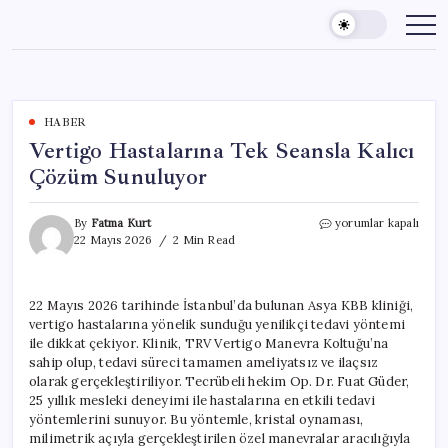
Skip
to
content
HABER
Vertigo Hastalarına Tek Seansla Kalıcı
Çözüm Sunuluyor
Vertigo
By
Fatma Kurt
yorumlar kapalı
Hastalarına
22 Mayıs 2026
2 Min Read
Tek
Seansla
Kalıcı
22 Mayıs 2026 tarihinde İstanbul’da bulunan Asya KBB kliniği,
Çözüm
vertigo hastalarına yönelik sunduğu yenilikçi tedavi yöntemi
Sunuluyor
için
ile dikkat çekiyor. Klinik, TRV Vertigo Manevra Koltuğu’na
sahip olup, tedavi süreci tamamen ameliyatsız ve ilaçsız
olarak gerçekleştiriliyor. Tecrübeli hekim Op. Dr. Fuat Güder,
25 yıllık mesleki deneyimi ile hastalarına en etkili tedavi
yöntemlerini sunuyor. Bu yöntemle, kristal oynaması,
milimetrik açıyla gerçekleştirilen özel manevralar aracılığıyla