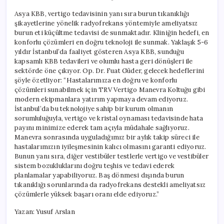
Asya KBB, vertigo tedavisinin yanı sıra burun tıkanıklığı
şikayetlerine yönelik radyofrekans yöntemiyle ameliyatsız
burun eti küçültme tedavisi de sunmaktadır. Kliniğin hedefi, en
konforlu çözümleri en doğru teknoloji ile sunmak. Yaklaşık 5-6
yıldır İstanbul’da faaliyet gösteren Asya KBB, sunduğu
kapsamlı KBB tedavileri ve olumlu hasta geri dönüşleri ile
sektörde öne çıkıyor. Op. Dr. Fuat Güder, gelecek hedeflerini
şöyle özetliyor: “Hastalarımıza en doğru ve konforlu
çözümleri sunabilmek için TRV Vertigo Manevra Koltuğu gibi
modern ekipmanlara yatırım yapmaya devam ediyoruz.
İstanbul’da bu teknolojiye sahip bir kurum olmanın
sorumluluğuyla, vertigo ve kristal oynaması tedavisinde hata
payını minimize ederek tam açıyla müdahale sağlıyoruz.
Manevra sonrasında uyguladığımız bir aylık takip süreci ile
hastalarımızın iyileşmesinin kalıcı olmasını garanti ediyoruz.
Bunun yanı sıra, diğer vestibüler testlerle vertigo ve vestibüler
sistem bozukluklarını doğru teşhis ve tedavi ederek
planlamalar yapabiliyoruz. Baş dönmesi dışında burun
tıkanıklığı sorunlarında da radyofrekans destekli ameliyatsız
çözümlerle yüksek başarı oranı elde ediyoruz.”
Yazan: Yusuf Arslan