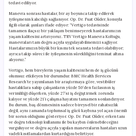
tedavi ediliyor.
Manevra sonrası hastalar, bir ay boyunca takip edilerek
iyileşmenin kalıcılığı sağlanıyor. Op. Dr. Fuat Güder, konuyla
ilgili olarak şunları ifade ediyor: “Vertigo tedavisinde
tamamen ilaçsız bir yaklaşım benimseyerek hastalarımızın
yaşam kalitesini artırıyoruz. TRV Vertigo Manevra Koltuğu,
manevraları tam doğru açıyla uygulayabilmemizi sağlıyor.
Hastalarımızın büyük bir kısmı tek seansta tedavi olabiliyor;
ayrıca takip süreci ile iyileşmenin sürekliliğini teminat altına
alıyoruz.”
Vertigo, hem bireylerin yaşam kalitesini hem de iş gücünü
olumsuz etkileyen bir durumdur. BMC Health Services
Research’te yayımlanan bir araştırmaya göre, vestibüler
hastalıklara sahip çalışanların yüzde 50’den fazlasının iş
verimliliği düşerken, yüzde 27’si iş değiştirmek zorunda
kalıyor ve yüzde 21’i çalışma hayatını tamamen sonlandırıyor.
Bu durum, baş dönmesinin sadece bireysel bir rahatsızlık
değil, aynı zamanda toplumsal iş gücü kaybına yol açan önemli
bir sorun olduğunu gösteriyor. Op. Dr. Fuat Güder, erken tanı
ve doğru teknoloji kullanımı ile bu kaybın önlenebileceğini
vurguluyor ve doğru açıyla yapılan manevraların hastaları uzun
vadeli kısıtlamalardan kurtardığını belirtiyor.