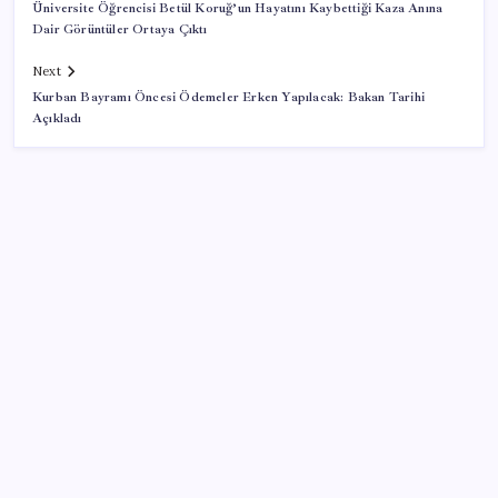
Üniversite Öğrencisi Betül Koruğ’un Hayatını Kaybettiği Kaza Anına
Dair Görüntüler Ortaya Çıktı
Next
Kurban Bayramı Öncesi Ödemeler Erken Yapılacak: Bakan Tarihi
Açıkladı
SON YAZILAR
OpenAI’ın İlk Cihazı için Fiyat ve Tasarım Belli Oldu
Altında taşlar yerinden oynuyor: Dünya devinden 22
ay sonra tarihi hamle