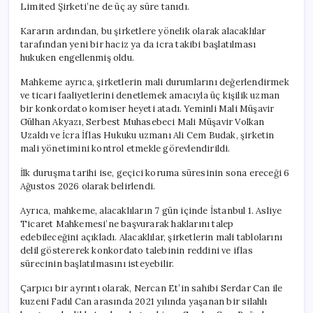
Limited Şirketi’ne de üç ay süre tanıdı.
Kararın ardından, bu şirketlere yönelik olarak alacaklılar
tarafından yeni bir haciz ya da icra takibi başlatılması
hukuken engellenmiş oldu.
Mahkeme ayrıca, şirketlerin mali durumlarını değerlendirmek
ve ticari faaliyetlerini denetlemek amacıyla üç kişilik uzman
bir konkordato komiser heyeti atadı. Yeminli Mali Müşavir
Gülhan Akyazı, Serbest Muhasebeci Mali Müşavir Volkan
Uzaldı ve İcra İflas Hukuku uzmanı Ali Cem Budak, şirketin
mali yönetimini kontrol etmekle görevlendirildi.
İlk duruşma tarihi ise, geçici koruma süresinin sona ereceği 6
Ağustos 2026 olarak belirlendi.
Ayrıca, mahkeme, alacaklıların 7 gün içinde İstanbul 1. Asliye
Ticaret Mahkemesi’ne başvurarak haklarını talep
edebileceğini açıkladı. Alacaklılar, şirketlerin mali tablolarını
delil göstererek konkordato talebinin reddini ve iflas
sürecinin başlatılmasını isteyebilir.
Çarpıcı bir ayrıntı olarak, Nercan Et’in sahibi Serdar Can ile
kuzeni Fadıl Can arasında 2021 yılında yaşanan bir silahlı