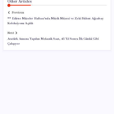
Other Articles
Previous
** Edirne Müzeler Haftası’nda Müzik Müzesi ve Zeki Bülent Ağcabay
Koleksiyonu Açıldı
Next
Atatürk Anısına Yapılan Mekanik Saat, 45 Yıl Sonra İlk Günkü Gibi
Çalışıyor
SON YAZILAR
20.000 TL Altına Satın Alınabilecek Fiyat