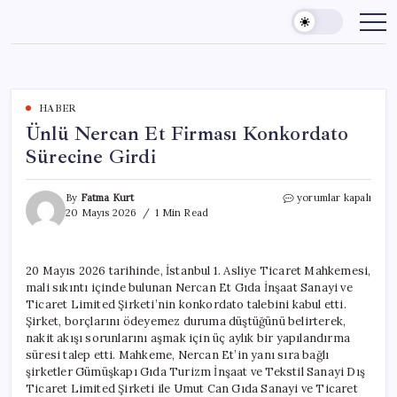
Skip
to
content
HABER
Ünlü Nercan Et Firması Konkordato
Sürecine Girdi
Ünlü
By
Fatma Kurt
yorumlar kapalı
Nercan
20 Mayıs 2026
1 Min Read
Et
Firması
Konkordato
20 Mayıs 2026 tarihinde, İstanbul 1. Asliye Ticaret Mahkemesi,
Sürecine
mali sıkıntı içinde bulunan Nercan Et Gıda İnşaat Sanayi ve
Girdi
için
Ticaret Limited Şirketi’nin konkordato talebini kabul etti.
Şirket, borçlarını ödeyemez duruma düştüğünü belirterek,
nakit akışı sorunlarını aşmak için üç aylık bir yapılandırma
süresi talep etti. Mahkeme, Nercan Et’in yanı sıra bağlı
şirketler Gümüşkapı Gıda Turizm İnşaat ve Tekstil Sanayi Dış
Ticaret Limited Şirketi ile Umut Can Gıda Sanayi ve Ticaret