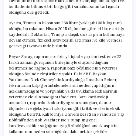
kavramının tıbbi standartlarda net bir karşılığı olmadığını ve
bu ifadenin bilimsel bir bulgu gibi sunulmasının tartışmalı
olduğunu dile getirdi.
Ayrıca, Trump’ın kilosunun 238 libre (yaklaşık 108 kilogram)
olduğu, bu rakamın Nisan 2025 ölçümüne göre 14 libre arttığı
kaydedildi. Doktorlar, Trump’a düşük doz aspirin kullanmaya
devam etmesi, fiziksel aktivitesini artırması ve kilo vermesi
gerektiği tavsiyesinde bulundu.
Beyaz Saray, raporun son bir yıl içinde yapılan testler ve 22
farklı uzman görüşünün birleşimiyle oluşturulduğunu
belirtmesine rağmen, raporun bazı bölümlerinin yetersiz
olduğu yönünde eleştiriler yapıldı. Eski ABD Başkan
Yardımcısı Dick Cheney’nin kardiyoloğu Jonathan Reiner,
tekrarlanan kalp görüntülemelerinin neden yapıldığının
açıklanmadığını ve yorgunluk ya da uyuklama iddialarının
yeterince ele alınmadığını ifade etti. Bazı kardiyoloji
uzmanları, raporda ekokardiyogram sonuçları, damar
ölçümleri ve ejeksiyon fraksiyonu gibi kritik verilerin eksik
olduğunu belirtti. Kaliforniya Üniversitesi San Francisco Tıp
Bölümü’nden Bob Wachter ise Trump’ın genel
kardiyovasküler sağlığının iyi göründüğünü ancak aspirin
kullanımının neden sürdüğünün daha net bir şekilde