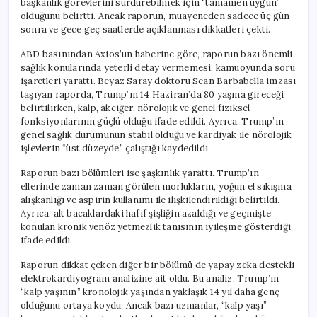
başkanlık görevlerini sürdürebilmek için “tamamen uygun”
olduğunu belirtti. Ancak raporun, muayeneden sadece üç gün
sonra ve gece geç saatlerde açıklanması dikkatleri çekti.
ABD basınından Axios’un haberine göre, raporun bazı önemli
sağlık konularında yeterli detay vermemesi, kamuoyunda soru
işaretleri yarattı. Beyaz Saray doktoru Sean Barbabella imzası
taşıyan raporda, Trump’ın 14 Haziran’da 80 yaşına gireceği
belirtilirken, kalp, akciğer, nörolojik ve genel fiziksel
fonksiyonlarının güçlü olduğu ifade edildi. Ayrıca, Trump’ın
genel sağlık durumunun stabil olduğu ve kardiyak ile nörolojik
işlevlerin “üst düzeyde” çalıştığı kaydedildi.
Raporun bazı bölümleri ise şaşkınlık yarattı. Trump’ın
ellerinde zaman zaman görülen morlukların, yoğun el sıkışma
alışkanlığı ve aspirin kullanımı ile ilişkilendirildiği belirtildi.
Ayrıca, alt bacaklardaki hafif şişliğin azaldığı ve geçmişte
konulan kronik venöz yetmezlik tanısının iyileşme gösterdiği
ifade edildi.
Raporun dikkat çeken diğer bir bölümü de yapay zeka destekli
elektrokardiyogram analizine ait oldu. Bu analiz, Trump’ın
“kalp yaşının” kronolojik yaşından yaklaşık 14 yıl daha genç
olduğunu ortaya koydu. Ancak bazı uzmanlar, “kalp yaşı”