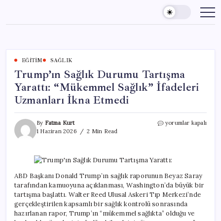
Skip
to
content
EĞITIM
SAĞLIK
Trump’ın Sağlık Durumu Tartışma
Yarattı: “Mükemmel Sağlık” İfadeleri
Uzmanları İkna Etmedi
Trump’ın
By
Fatma Kurt
yorumlar kapalı
Sağlık
1 Haziran 2026
2 Min Read
Durumu
Tartışma
Yarattı:
“Mükemmel
Sağlık”
ABD Başkanı Donald Trump’ın sağlık raporunun Beyaz Saray
İfadeleri
tarafından kamuoyuna açıklanması, Washington’da büyük bir
Uzmanları
tartışma başlattı. Walter Reed Ulusal Askeri Tıp Merkezi’nde
İkna
gerçekleştirilen kapsamlı bir sağlık kontrolü sonrasında
Etmedi
hazırlanan rapor, Trump’ın “mükemmel sağlıkta” olduğu ve
için