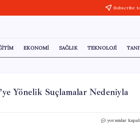
Subscribe t
ĞİTİM
EKONOMİ
SAĞLIK
TEKNOLOJİ
TANI
ye Yönelik Suçlamalar Nedeniyla
Tamar
yorumlar kapal
Tanrıyar
Hakkında
CHP’ye