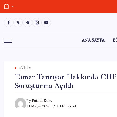
Skip
-
to
content
https://www.facebook.com/
https://twitter.com/
https://t.me/
https://www.instagram.com/
https://youtube.com/
ANA SAYFA
E
EĞITIM
Tamar Tanrıyar Hakkında CHP’
Soruşturma Açıldı
By
Fatma Kurt
13 Mayıs 2026
1 Min Read