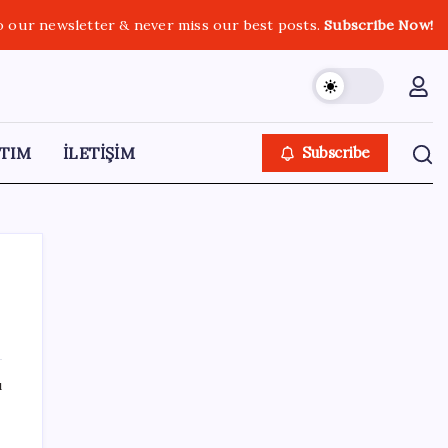
o our newsletter & never miss our best posts.
Subscribe Now!
TIM
İLETİŞİM
Subscribe
SON YAZILAR
ı
Türkiye’ye gelen turistler alışveriş yapmadı,
saçını yaptırdı!