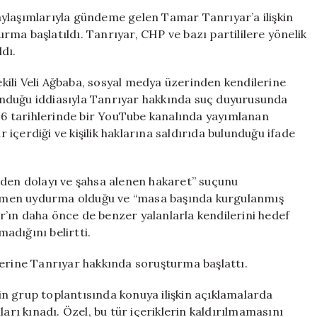
Yönelik
ylaşımlarıyla gündeme gelen Tamar Tanrıyar’a ilişkin
Suçlamalar
ma başlatıldı. Tanrıyar, CHP ve bazı partililere yönelik
Nedeniyla
ldı.
Soruşturma
Açıldı
ili Veli Ağbaba, sosyal medya üzerinden kendilerine
için
ulunduğu iddiasıyla Tanrıyar hakkında suç duyurusunda
026 tarihlerinde bir YouTube kanalında yayımlanan
r içerdiği ve kişilik haklarına saldırıda bulunduğu ifade
nden dolayı ve şahsa alenen hakaret” suçunu
tamamen uydurma olduğu ve “masa başında kurgulanmış
yar’ın daha önce de benzer yalanlarla kendilerini hedef
madığını belirtti.
zerine Tanrıyar hakkında soruşturma başlattı.
n grup toplantısında konuya ilişkin açıklamalarda
ları kınadı. Özel, bu tür içeriklerin kaldırılmamasını