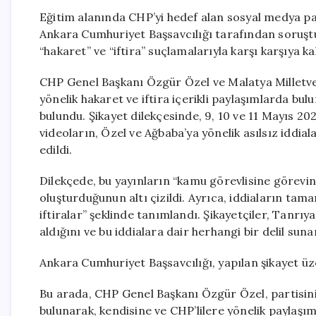
Eğitim alanında CHP’yi hedef alan sosyal medya pa
Ankara Cumhuriyet Başsavcılığı tarafından soruştur
“hakaret” ve “iftira” suçlamalarıyla karşı karşıya ka
CHP Genel Başkanı Özgür Özel ve Malatya Milletvek
yönelik hakaret ve iftira içerikli paylaşımlarda b
bulundu. Şikayet dilekçesinde, 9, 10 ve 11 Mayıs 2
videoların, Özel ve Ağbaba’ya yönelik asılsız iddiala
edildi.
Dilekçede, bu yayınların “kamu görevlisine görevi
oluşturduğunun altı çizildi. Ayrıca, iddiaların 
iftiralar” şeklinde tanımlandı. Şikayetçiler, Tanrı
aldığını ve bu iddialara dair herhangi bir delil suna
Ankara Cumhuriyet Başsavcılığı, yapılan şikayet ü
Bu arada, CHP Genel Başkanı Özgür Özel, partisini
bulunarak, kendisine ve CHP’lilere yönelik paylaşım