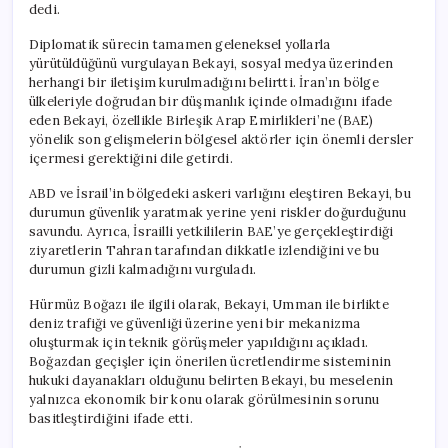
dedi.
Diplomatik sürecin tamamen geleneksel yollarla
yürütüldüğünü vurgulayan Bekayi, sosyal medya üzerinden
herhangi bir iletişim kurulmadığını belirtti. İran’ın bölge
ülkeleriyle doğrudan bir düşmanlık içinde olmadığını ifade
eden Bekayi, özellikle Birleşik Arap Emirlikleri’ne (BAE)
yönelik son gelişmelerin bölgesel aktörler için önemli dersler
içermesi gerektiğini dile getirdi.
ABD ve İsrail’in bölgedeki askeri varlığını eleştiren Bekayi, bu
durumun güvenlik yaratmak yerine yeni riskler doğurduğunu
savundu. Ayrıca, İsrailli yetkililerin BAE’ye gerçekleştirdiği
ziyaretlerin Tahran tarafından dikkatle izlendiğini ve bu
durumun gizli kalmadığını vurguladı.
Hürmüz Boğazı ile ilgili olarak, Bekayi, Umman ile birlikte
deniz trafiği ve güvenliği üzerine yeni bir mekanizma
oluşturmak için teknik görüşmeler yapıldığını açıkladı.
Boğazdan geçişler için önerilen ücretlendirme sisteminin
hukuki dayanakları olduğunu belirten Bekayi, bu meselenin
yalnızca ekonomik bir konu olarak görülmesinin sorunu
basitleştirdiğini ifade etti.