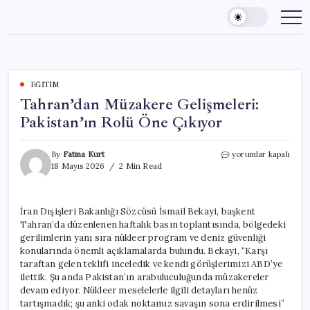
Skip
to
content
EĞITIM
Tahran’dan Müzakere Gelişmeleri:
Pakistan’ın Rolü Öne Çıkıyor
Tahran’dan
By
Fatma Kurt
yorumlar kapalı
Müzakere
18 Mayıs 2026
2 Min Read
Gelişmeleri:
Pakistan’ın
Rolü
İran Dışişleri Bakanlığı Sözcüsü İsmail Bekayi, başkent
Öne
Tahran’da düzenlenen haftalık basın toplantısında, bölgedeki
Çıkıyor
için
gerilimlerin yanı sıra nükleer program ve deniz güvenliği
konularında önemli açıklamalarda bulundu. Bekayi, “Karşı
taraftan gelen teklifi inceledik ve kendi görüşlerimizi ABD’ye
ilettik. Şu anda Pakistan’ın arabuluculuğunda müzakereler
devam ediyor. Nükleer meselelerle ilgili detayları henüz
tartışmadık; şu anki odak noktamız savaşın sona erdirilmesi”