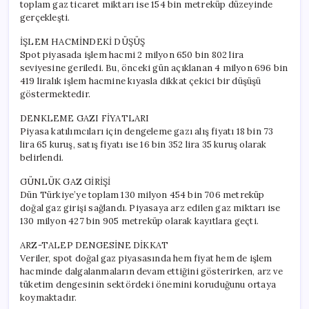
toplam gaz ticaret miktarı ise 154 bin metreküp düzeyinde
gerçekleşti.
İŞLEM HACMİNDEKİ DÜŞÜŞ
Spot piyasada işlem hacmi 2 milyon 650 bin 802 lira
seviyesine geriledi. Bu, önceki gün açıklanan 4 milyon 696 bin
419 liralık işlem hacmine kıyasla dikkat çekici bir düşüşü
göstermektedir.
DENKLEME GAZI FİYATLARI
Piyasa katılımcıları için dengeleme gazı alış fiyatı 18 bin 73
lira 65 kuruş, satış fiyatı ise 16 bin 352 lira 35 kuruş olarak
belirlendi.
GÜNLÜK GAZ GİRİŞİ
Dün Türkiye’ye toplam 130 milyon 454 bin 706 metreküp
doğal gaz girişi sağlandı. Piyasaya arz edilen gaz miktarı ise
130 milyon 427 bin 905 metreküp olarak kayıtlara geçti.
ARZ-TALEP DENGESİNE DİKKAT
Veriler, spot doğal gaz piyasasında hem fiyat hem de işlem
hacminde dalgalanmaların devam ettiğini gösterirken, arz ve
tüketim dengesinin sektördeki önemini koruduğunu ortaya
koymaktadır.