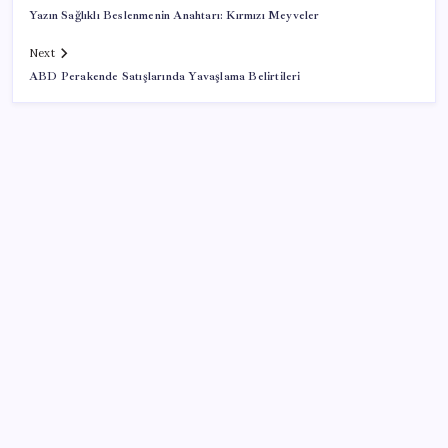
Yazın Sağlıklı Beslenmenin Anahtarı: Kırmızı Meyveler
Next
ABD Perakende Satışlarında Yavaşlama Belirtileri
SON YAZILAR
Türkiye’ye gelen turistler alışveriş yapmadı, saçını
yaptırdı!
Katlanabilir telefonda incelik yarışı kızıştı: HONOR
Magic V6 Türkiye’de
ABD tarım dışı istihdam verisinde negatif sürpriz