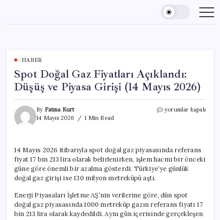
Skip
to
content
HABER
Spot Doğal Gaz Fiyatları Açıklandı:
Düşüş ve Piyasa Girişi (14 Mayıs 2026)
Spot
By
Fatma Kurt
yorumlar kapalı
Doğal
14 Mayıs 2026
1 Min Read
Gaz
Fiyatları
Açıklandı:
14 Mayıs 2026 itibarıyla spot doğal gaz piyasasında referans
Düşüş
fiyat 17 bin 213 lira olarak belirlenirken, işlem hacmi bir önceki
ve
Piyasa
güne göre önemli bir azalma gösterdi. Türkiye’ye günlük
Girişi
doğal gaz girişi ise 130 milyon metreküpü aştı.
(14
Mayıs
Enerji Piyasaları İşletme AŞ’nin verilerine göre, dün spot
2026)
doğal gaz piyasasında 1000 metreküp gazın referans fiyatı 17
için
bin 213 lira olarak kaydedildi. Aynı gün içerisinde gerçekleşen