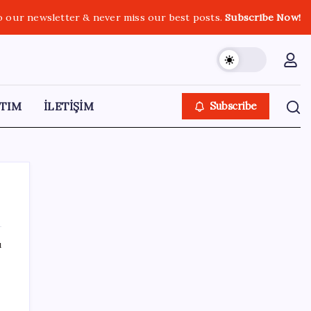
o our newsletter & never miss our best posts.
Subscribe Now!
TIM
İLETİŞİM
Subscribe
ı
SON YAZILAR
“Türkiye genelinde bugüne kadar 22,5
milyar liralık ödeme gerçekleştirdik”