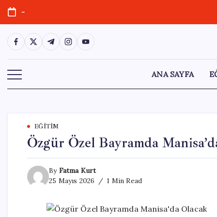
Skip
-
to
content
https://www.facebook.com/
https://twitter.com/
https://t.me/
https://www.instagram.com/
https://youtube.com/
ANA SAYFA
E
EĞITIM
Özgür Özel Bayramda Manisa’d
By
Fatma Kurt
25 Mayıs 2026
1 Min Read