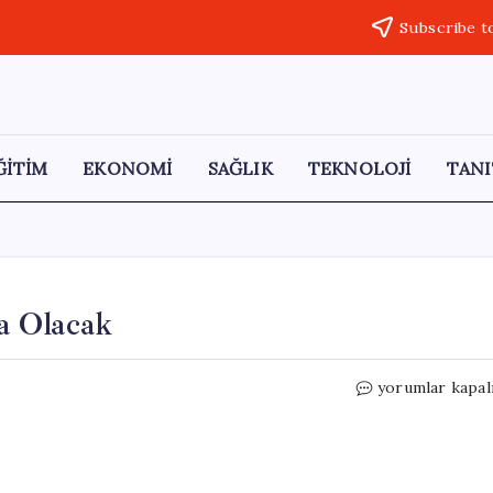
Subscribe t
ĞİTİM
EKONOMİ
SAĞLIK
TEKNOLOJİ
TANI
a Olacak
Özgür
yorumlar kapal
Özel
Bayramda
Manisa’da
Olacak