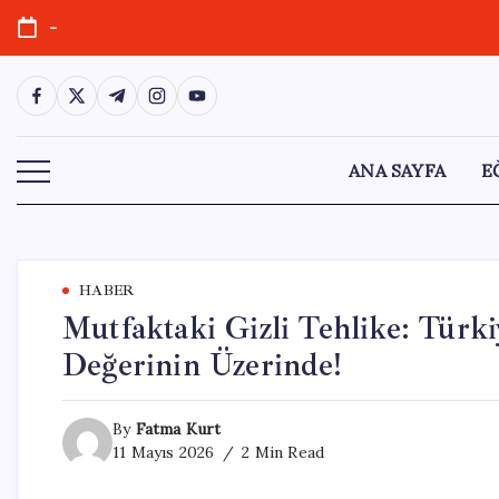
Skip
-
to
content
https://www.facebook.com/
https://twitter.com/
https://t.me/
https://www.instagram.com/
https://youtube.com/
ANA SAYFA
E
HABER
Mutfaktaki Gizli Tehlike: Türk
Değerinin Üzerinde!
By
Fatma Kurt
11 Mayıs 2026
2 Min Read