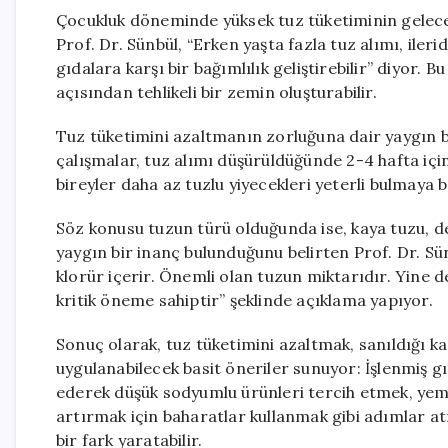
Çocukluk döneminde yüksek tuz tüketiminin gelecekt
Prof. Dr. Sünbül, “Erken yaşta fazla tuz alımı, iler
gıdalara karşı bir bağımlılık geliştirebilir” diyor. 
açısından tehlikeli bir zemin oluşturabilir.
Tuz tüketimini azaltmanın zorluğuna dair yaygın bir
çalışmalar, tuz alımı düşürüldüğünde 2-4 hafta için
bireyler daha az tuzlu yiyecekleri yeterli bulmaya b
Söz konusu tuzun türü olduğunda ise, kaya tuzu, d
yaygın bir inanç bulunduğunu belirten Prof. Dr. S
klorür içerir. Önemli olan tuzun miktarıdır. Yine de
kritik öneme sahiptir” şeklinde açıklama yapıyor.
Sonuç olarak, tuz tüketimini azaltmak, sanıldığı ka
uygulanabilecek basit öneriler sunuyor: İşlenmiş gı
ederek düşük sodyumlu ürünleri tercih etmek, yem
artırmak için baharatlar kullanmak gibi adımlar atıla
bir fark yaratabilir.