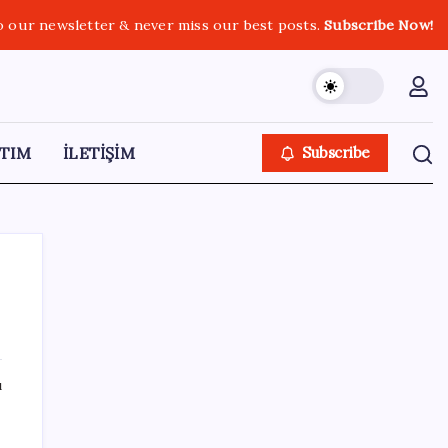
o our newsletter & never miss our best posts.
Subscribe Now!
TIM
İLETİŞİM
Subscribe
SON YAZILAR
ı
ABD tarım dışı istihdam verisinde negatif
sürpriz