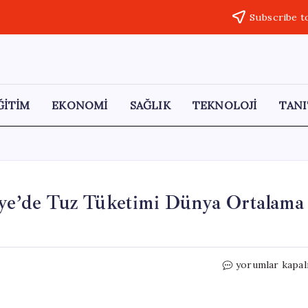
Subscribe t
ĞİTİM
EKONOMİ
SAĞLIK
TEKNOLOJİ
TANI
iye’de Tuz Tüketimi Dünya Ortalama
Mutfaktaki
yorumlar kapal
Gizli
Tehlike:
Türkiye’de