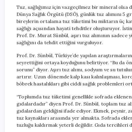
Tuz, sağlığımız için vazgeçilmez bir mineral olsa da
Dünya Sağlık Örgütü (DSÖ), günlük tuz alımını 5 g
bireylerin ortalama tuz tüketimi bu miktarın üç k
sağlığı açısından hayati tehditler oluşturuyor. İs
Prof. Dr. Murat Sünbül, aşırı tuz alımının sadece 
sağlığını da tehdit ettiğini vurguluyor.
Prof. Dr. Sünbül, Türkiye’de yapılan araştırmalar
seyrettiğini ortaya koyduğunu belirtiyor. “Bu da öne
sorunu” diyor. Aşırı tuz alımı, sodyum ve su tutul
artırır. Uzun dönemde kalp kası kalınlaşması, koron
böbrek hastalıkları gibi ciddi sağlık problemleri ort
“Toplumda tuz tüketimi genellikle sofrada eklenen tuz
gıdalardadır” diyen Prof. Dr. Sünbül, toplam tuz al
gıdalardan geldiğini ifade ediyor. Ekmek, peynir, ze
tuz kaynakları arasında yer almakta. Sofrada ekle
tuzluğu kaldırmak yeterli değildir. Gıda tercihleri 