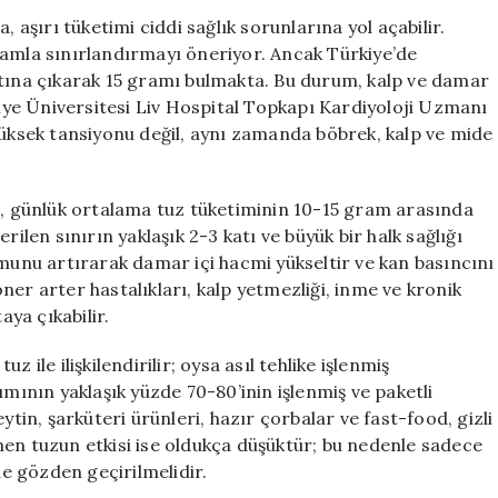
Tuz
, aşırı tüketimi ciddi sağlık sorunlarına yol açabilir.
Tüketimi
ramla sınırlandırmayı öneriyor. Ancak Türkiye’de
Dünya
atına çıkarak 15 gramı bulmakta. Bu durum, kalp ve damar
Ortalama
tinye Üniversitesi Liv Hospital Topkapı Kardiyoloji Uzmanı
Değerinin
yüksek tansiyonu değil, aynı zamanda böbrek, kalp ve mide
Üzerinde!
için
ın, günlük ortalama tuz tüketiminin 10-15 gram arasında
rilen sınırın yaklaşık 2-3 katı ve büyük bir halk sağlığı
umunu artırarak damar içi hacmi yükseltir ve kan basıncını
er arter hastalıkları, kalp yetmezliği, inme ve kronik
aya çıkabilir.
 ile ilişkilendirilir; oysa asıl tehlike işlenmiş
ımının yaklaşık yüzde 70-80’inin işlenmiş ve paketli
ytin, şarküteri ürünleri, hazır çorbalar ve fast-food, gizli
nen tuzun etkisi ise oldukça düşüktür; bu nedenle sadece
de gözden geçirilmelidir.