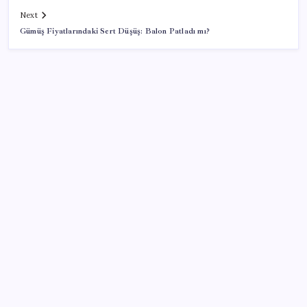
Next
Gümüş Fiyatlarındaki Sert Düşüş: Balon Patladı mı?
SON YAZILAR
“Türkiye genelinde bugüne kadar 22,5 milyar liralık
ödeme gerçekleştirdik”
Bakan Uraloğlu: 5G abone sayısı 4 ay içerisinde 44,5
milyona ulaştı
20.000 TL Altına Satın Alınabilecek Fiyat
Performans 6 Tablet!