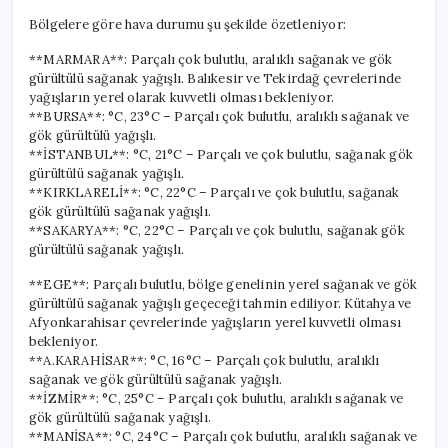
Bölgelere göre hava durumu şu şekilde özetleniyor:
**MARMARA**: Parçalı çok bulutlu, aralıklı sağanak ve gök
gürültülü sağanak yağışlı. Balıkesir ve Tekirdağ çevrelerinde
yağışların yerel olarak kuvvetli olması bekleniyor.
**BURSA**: °C, 23°C – Parçalı çok bulutlu, aralıklı sağanak ve
gök gürültülü yağışlı.
**İSTANBUL**: °C, 21°C – Parçalı ve çok bulutlu, sağanak gök
gürültülü sağanak yağışlı.
**KIRKLARELİ**: °C, 22°C – Parçalı ve çok bulutlu, sağanak
gök gürültülü sağanak yağışlı.
**SAKARYA**: °C, 22°C – Parçalı ve çok bulutlu, sağanak gök
gürültülü sağanak yağışlı.
**EGE**: Parçalı bulutlu, bölge genelinin yerel sağanak ve gök
gürültülü sağanak yağışlı geçeceği tahmin ediliyor. Kütahya ve
Afyonkarahisar çevrelerinde yağışların yerel kuvvetli olması
bekleniyor.
**A.KARAHİSAR**: °C, 16°C – Parçalı çok bulutlu, aralıklı
sağanak ve gök gürültülü sağanak yağışlı.
**İZMİR**: °C, 25°C – Parçalı çok bulutlu, aralıklı sağanak ve
gök gürültülü sağanak yağışlı.
**MANİSA**: °C, 24°C – Parçalı çok bulutlu, aralıklı sağanak ve