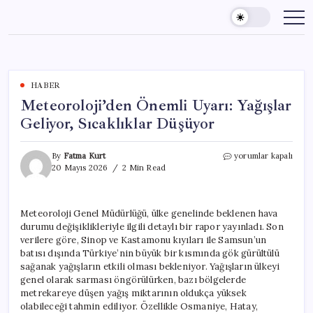
Skip
to
content
HABER
Meteoroloji’den Önemli Uyarı: Yağışlar
Geliyor, Sıcaklıklar Düşüyor
Meteoroloji’den
By
Fatma Kurt
yorumlar kapalı
Önemli
20 Mayıs 2026
2 Min Read
Uyarı:
Yağışlar
Geliyor,
Meteoroloji Genel Müdürlüğü, ülke genelinde beklenen hava
Sıcaklıklar
durumu değişiklikleriyle ilgili detaylı bir rapor yayınladı. Son
Düşüyor
için
verilere göre, Sinop ve Kastamonu kıyıları ile Samsun’un
batısı dışında Türkiye’nin büyük bir kısmında gök gürültülü
sağanak yağışların etkili olması bekleniyor. Yağışların ülkeyi
genel olarak sarması öngörülürken, bazı bölgelerde
metrekareye düşen yağış miktarının oldukça yüksek
olabileceği tahmin ediliyor. Özellikle Osmaniye, Hatay,