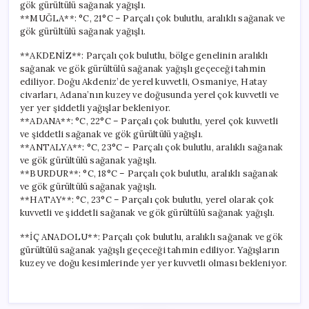
gök gürültülü sağanak yağışlı.
**MUĞLA**: °C, 21°C – Parçalı çok bulutlu, aralıklı sağanak ve
gök gürültülü sağanak yağışlı.
**AKDENİZ**: Parçalı çok bulutlu, bölge genelinin aralıklı
sağanak ve gök gürültülü sağanak yağışlı geçeceği tahmin
ediliyor. Doğu Akdeniz’de yerel kuvvetli, Osmaniye, Hatay
civarları, Adana’nın kuzey ve doğusunda yerel çok kuvvetli ve
yer yer şiddetli yağışlar bekleniyor.
**ADANA**: °C, 22°C – Parçalı çok bulutlu, yerel çok kuvvetli
ve şiddetli sağanak ve gök gürültülü yağışlı.
**ANTALYA**: °C, 23°C – Parçalı çok bulutlu, aralıklı sağanak
ve gök gürültülü sağanak yağışlı.
**BURDUR**: °C, 18°C – Parçalı çok bulutlu, aralıklı sağanak
ve gök gürültülü sağanak yağışlı.
**HATAY**: °C, 23°C – Parçalı çok bulutlu, yerel olarak çok
kuvvetli ve şiddetli sağanak ve gök gürültülü sağanak yağışlı.
**İÇ ANADOLU**: Parçalı çok bulutlu, aralıklı sağanak ve gök
gürültülü sağanak yağışlı geçeceği tahmin ediliyor. Yağışların
kuzey ve doğu kesimlerinde yer yer kuvvetli olması bekleniyor.