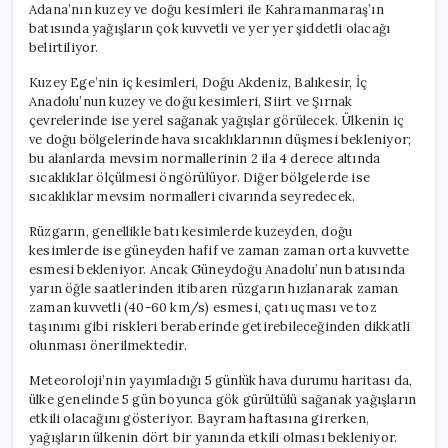
Adana’nın kuzey ve doğu kesimleri ile Kahramanmaraş’ın
batısında yağışların çok kuvvetli ve yer yer şiddetli olacağı
belirtiliyor.
Kuzey Ege’nin iç kesimleri, Doğu Akdeniz, Balıkesir, İç
Anadolu’nun kuzey ve doğu kesimleri, Siirt ve Şırnak
çevrelerinde ise yerel sağanak yağışlar görülecek. Ülkenin iç
ve doğu bölgelerinde hava sıcaklıklarının düşmesi bekleniyor;
bu alanlarda mevsim normallerinin 2 ila 4 derece altında
sıcaklıklar ölçülmesi öngörülüyor. Diğer bölgelerde ise
sıcaklıklar mevsim normalleri civarında seyredecek.
Rüzgarın, genellikle batı kesimlerde kuzeyden, doğu
kesimlerde ise güneyden hafif ve zaman zaman orta kuvvette
esmesi bekleniyor. Ancak Güneydoğu Anadolu’nun batısında
yarın öğle saatlerinden itibaren rüzgarın hızlanarak zaman
zaman kuvvetli (40-60 km/s) esmesi, çatı uçması ve toz
taşınımı gibi riskleri beraberinde getirebileceğinden dikkatli
olunması önerilmektedir.
Meteoroloji’nin yayımladığı 5 günlük hava durumu haritası da,
ülke genelinde 5 gün boyunca gök gürültülü sağanak yağışların
etkili olacağını gösteriyor. Bayram haftasına girerken,
yağışların ülkenin dört bir yanında etkili olması bekleniyor.