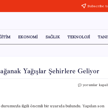
Subscribe t
ĞİTİM
EKONOMİ
SAĞLIK
TEKNOLOJİ
TANI
Sağanak Yağışlar Şehirlere Geliyor
Meteoroloji
yorumlar kapal
Uyardı:
Fırtına
ve
Sağanak
durumuyla ilgili önemli bir uyarıda bulundu. Yapılan son