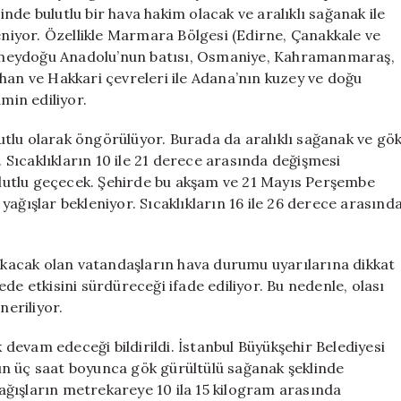
Yağışlar
de bulutlu bir hava hakim olacak ve aralıklı sağanak ile
Şehirlere
leniyor. Özellikle Marmara Bölgesi (Edirne, Çanakkale ve
Geliyor
, Güneydoğu Anadolu’nun batısı, Osmaniye, Kahramanmaraş,
için
han ve Hakkari çevreleri ile Adana’nın kuzey ve doğu
min ediliyor.
tlu olarak öngörülüyor. Burada da aralıklı sağanak ve gö
. Sıcaklıkların 10 ile 21 derece arasında değişmesi
bulutlu geçecek. Şehirde bu akşam ve 21 Mayıs Perşembe
ağışlar bekleniyor. Sıcaklıkların 16 ile 26 derece arasınd
çıkacak olan vatandaşların hava durumu uyarılarına dikkat
de etkisini sürdüreceği ifade ediliyor. Bu nedenle, olası
neriliyor.
k devam edeceği bildirildi. İstanbul Büyükşehir Belediyesi
ın üç saat boyunca gök gürültülü sağanak şeklinde
 yağışların metrekareye 10 ila 15 kilogram arasında