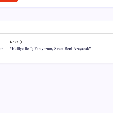
Next
tın
“Külliye ile İş Yapıyorum, Savcı Beni Arayacak”
Office Lisans Satın Al
valorant hack buy