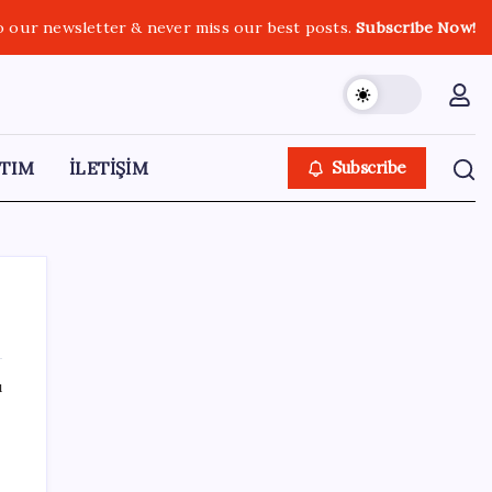
o our newsletter & never miss our best posts.
Subscribe Now!
TIM
İLETİŞİM
Subscribe
ı
SON YAZILAR
“Türkiye genelinde bugüne kadar 22,5
milyar liralık ödeme gerçekleştirdik”