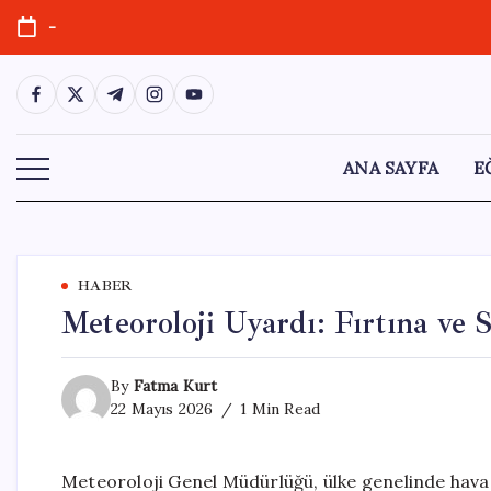
Skip
-
to
content
https://www.facebook.com/
https://twitter.com/
https://t.me/
https://www.instagram.com/
https://youtube.com/
ANA SAYFA
E
HABER
Meteoroloji Uyardı: Fırtına ve 
By
Fatma Kurt
22 Mayıs 2026
1 Min Read
Meteoroloji Genel Müdürlüğü, ülke genelinde hava 