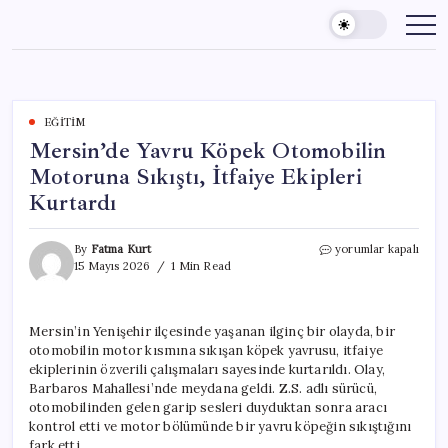
Skip
to
content
EĞITIM
Mersin’de Yavru Köpek Otomobilin
Motoruna Sıkıştı, İtfaiye Ekipleri
Kurtardı
Mersin’de
By
Fatma Kurt
yorumlar kapalı
Yavru
15 Mayıs 2026
1 Min Read
Köpek
Otomobilin
Motoruna
Mersin’in Yenişehir ilçesinde yaşanan ilginç bir olayda, bir
Sıkıştı,
otomobilin motor kısmına sıkışan köpek yavrusu, itfaiye
İtfaiye
Ekipleri
ekiplerinin özverili çalışmaları sayesinde kurtarıldı. Olay,
Kurtardı
Barbaros Mahallesi’nde meydana geldi. Z.S. adlı sürücü,
için
otomobilinden gelen garip sesleri duyduktan sonra aracı
kontrol etti ve motor bölümünde bir yavru köpeğin sıkıştığını
fark etti.