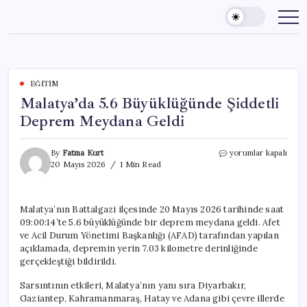
Skip
to
content
EĞITIM
Malatya’da 5.6 Büyüklüğünde Şiddetli
Deprem Meydana Geldi
Malatya’da
By
Fatma Kurt
yorumlar kapalı
5.6
20 Mayıs 2026
1 Min Read
Büyüklüğünde
Şiddetli
Deprem
Malatya’nın Battalgazi ilçesinde 20 Mayıs 2026 tarihinde saat
Meydana
09:00:14’te 5.6 büyüklüğünde bir deprem meydana geldi. Afet
Geldi
için
ve Acil Durum Yönetimi Başkanlığı (AFAD) tarafından yapılan
açıklamada, depremin yerin 7.03 kilometre derinliğinde
gerçekleştiği bildirildi.
Sarsıntının etkileri, Malatya’nın yanı sıra Diyarbakır,
Gaziantep, Kahramanmaraş, Hatay ve Adana gibi çevre illerde