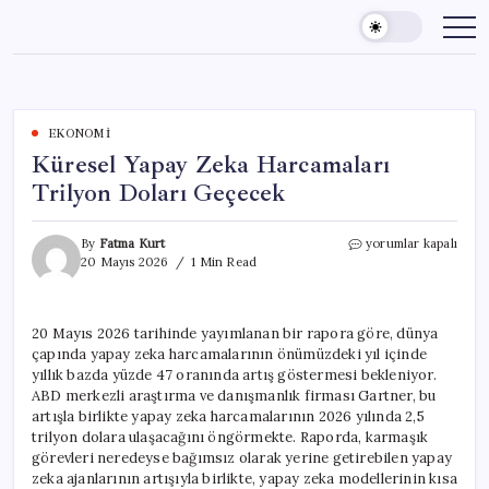
Skip
to
content
EKONOMI
Küresel Yapay Zeka Harcamaları
Trilyon Doları Geçecek
Küresel
By
Fatma Kurt
yorumlar kapalı
Yapay
20 Mayıs 2026
1 Min Read
Zeka
Harcamaları
Trilyon
20 Mayıs 2026 tarihinde yayımlanan bir rapora göre, dünya
Doları
çapında yapay zeka harcamalarının önümüzdeki yıl içinde
Geçecek
için
yıllık bazda yüzde 47 oranında artış göstermesi bekleniyor.
ABD merkezli araştırma ve danışmanlık firması Gartner, bu
artışla birlikte yapay zeka harcamalarının 2026 yılında 2,5
trilyon dolara ulaşacağını öngörmekte. Raporda, karmaşık
görevleri neredeyse bağımsız olarak yerine getirebilen yapay
zeka ajanlarının artışıyla birlikte, yapay zeka modellerinin kısa