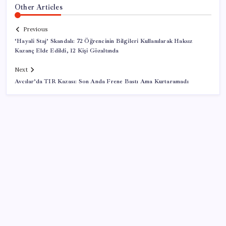
Other Articles
Previous
‘Hayali Staj’ Skandalı: 72 Öğrencinin Bilgileri Kullanılarak Haksız
Kazanç Elde Edildi, 12 Kişi Gözaltında
Next
Avcılar’da TIR Kazası: Son Anda Frene Bastı Ama Kurtaramadı
SON YAZILAR
Katlanabilir telefonda incelik yarışı kızıştı: HONOR