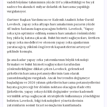
vadeli büyüme tahmininin yüzde 110’a yükseltildiği ve bu yıl
sadece bu alanda 6 milyar dolarlık ek harcama yapıldığı
vurgulanıyor.
Gartner Başkan Yardımcısı ve Kıdemli Analisti John-David
Lovelock, yapay zeka altyapı harcamalarının pazarın yüzde
45’inden fazlasını kapsayacağını belirtti. Lovelock, “Yapay
zeka için optimize edilmiş sunucu harcamaları önümüzdeki
beş yılda üç katına çıkacak. Bulut hizmeti sağlayıcıları, üretken
yapay zeka modelleri ve otonom yapay zeka ajanlarının
yaratacağı iş yükünü öngörerek kapasitelerini artırıyor.”
şeklinde konuştu.
Şu ana kadar yapay zeka yatırımlarının büyük teknoloji
firmaları ve bulut hizmeti sağlayıcıları tarafından
yönlendirildiğine dikkat çeken Lovelock, geleneksel
şirketlerin harcama potansiyellerinin tam olarak
yansıtılmadığını vurguladı. Ancak bu trendin değişmeye
başladığını ve 2026 yılının şirketlerin harcama potansiyellerini
hayata geçireceği bir dönüm noktası olacağını ifade etti.
Şirketlerin, yapay zekayı köklü değişimler yerine kademeli
verimlilik artışı sağlayacak stratejilerle kullanmaya yöneldiğini
belirten Lovelock, bilgi teknolojileri yöneticilerinin
yatırımların somut ticari sonuçlarını kanıtlamada