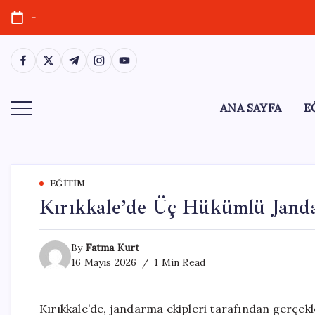
Skip
-
to
content
https://www.facebook.com/
https://twitter.com/
https://t.me/
https://www.instagram.com/
https://youtube.com/
ANA SAYFA
E
EĞITIM
Kırıkkale’de Üç Hükümlü Jand
By
Fatma Kurt
16 Mayıs 2026
1 Min Read
Kırıkkale’de, jandarma ekipleri tarafından gerçekl