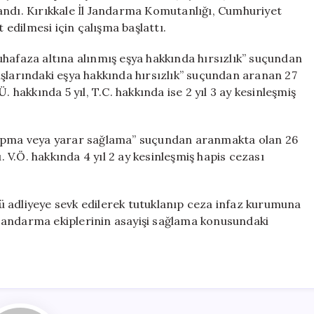
Yakalandı
andı. Kırıkkale İl Jandarma Komutanlığı, Cumhuriyet
için
t edilmesi için çalışma başlattı.
hafaza altına alınmış eşya hakkında hırsızlık” suçundan
uşlarındaki eşya hakkında hırsızlık” suçundan aranan 27
. hakkında 5 yıl, T.C. hakkında ise 2 yıl 3 ay kesinleşmiş
 yapma veya yarar sağlama” suçundan aranmakta olan 26
V.Ö. hakkında 4 yıl 2 ay kesinleşmiş hapis cezası
 adliyeye sevk edilerek tutuklanıp ceza infaz kurumuna
, jandarma ekiplerinin asayişi sağlama konusundaki