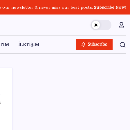
o our newsletter & never miss our best posts.
Subscribe Now!
TIM
İLETİŞİM
Subscribe
ı
SON YAZILAR
Redmi 17 5G Özellikleri Ortaya Çıktı: 7500
mAh Batarya Geliyor