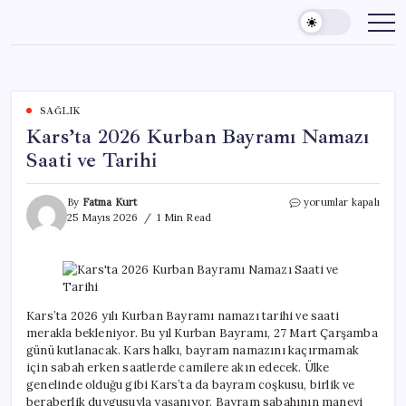
Skip
to
content
SAĞLIK
Kars’ta 2026 Kurban Bayramı Namazı
Saati ve Tarihi
Kars’ta
By
Fatma Kurt
yorumlar kapalı
2026
25 Mayıs 2026
1 Min Read
Kurban
Bayramı
Namazı
Saati
ve
Tarihi
Kars’ta 2026 yılı Kurban Bayramı namazı tarihi ve saati
için
merakla bekleniyor. Bu yıl Kurban Bayramı, 27 Mart Çarşamba
günü kutlanacak. Kars halkı, bayram namazını kaçırmamak
için sabah erken saatlerde camilere akın edecek. Ülke
genelinde olduğu gibi Kars’ta da bayram coşkusu, birlik ve
beraberlik duygusuyla yaşanıyor. Bayram sabahının manevi