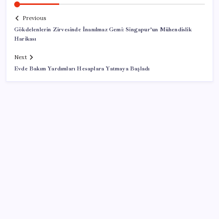
Previous
Gökdelenlerin Zirvesinde İnanılmaz Gemi: Singapur’un Mühendislik
Harikası
Next
Evde Bakım Yardımları Hesaplara Yatmaya Başladı
SON YAZILAR
X para kazanma sistemini baştan değiştiriyor:
Başkasının videosunu paylaşmak yetmeyecek