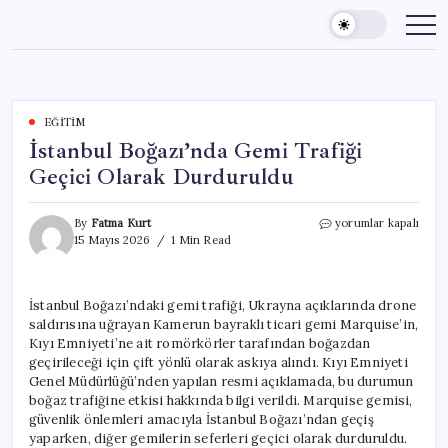
Skip
to
content
EĞITIM
İstanbul Boğazı’nda Gemi Trafiği
Geçici Olarak Durduruldu
İstanbul
By
Fatma Kurt
yorumlar kapalı
Boğazı’nda
15 Mayıs 2026
1 Min Read
Gemi
Trafiği
Geçici
İstanbul Boğazı’ndaki gemi trafiği, Ukrayna açıklarında drone
Olarak
saldırısına uğrayan Kamerun bayraklı ticari gemi Marquise’in,
Durduruldu
için
Kıyı Emniyeti’ne ait romörkörler tarafından boğazdan
geçirileceği için çift yönlü olarak askıya alındı. Kıyı Emniyeti
Genel Müdürlüğü’nden yapılan resmi açıklamada, bu durumun
boğaz trafiğine etkisi hakkında bilgi verildi. Marquise gemisi,
güvenlik önlemleri amacıyla İstanbul Boğazı’ndan geçiş
yaparken, diğer gemilerin seferleri geçici olarak durduruldu.