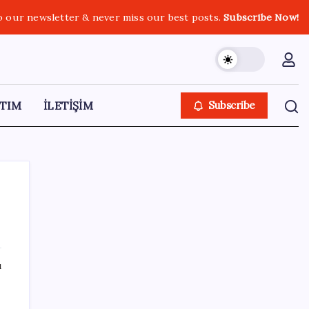
o our newsletter & never miss our best posts.
Subscribe Now!
TIM
İLETİŞİM
Subscribe
SON YAZILAR
ı
20.000 TL Altına Satın Alınabilecek Fiyat
Performans 6 Tablet!