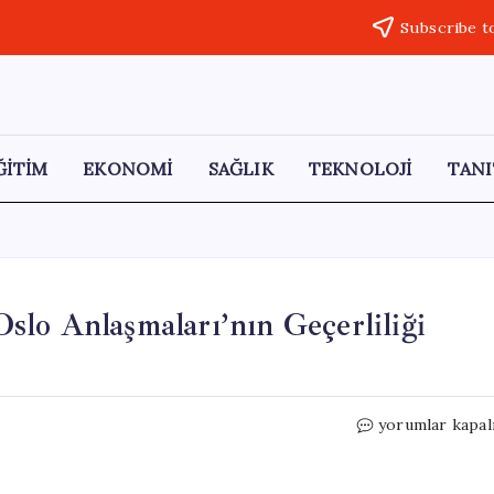
Subscribe t
ĞİTİM
EKONOMİ
SAĞLIK
TEKNOLOJİ
TANI
 Oslo Anlaşmaları’nın Geçerliliği
İsrail’den
yorumlar kapal
İlginç
İlhak
İddiası: