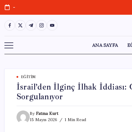
Skip
-
to
content
https://www.facebook.com/
https://twitter.com/
https://t.me/
https://www.instagram.com/
https://youtube.com/
ANA SAYFA
E
EĞITIM
İsrail’den İlginç İlhak İddiası:
Sorgulanıyor
By
Fatma Kurt
15 Mayıs 2026
1 Min Read