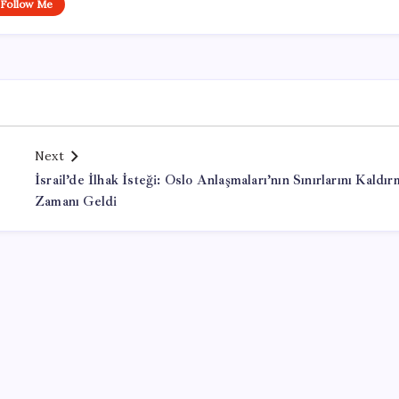
Follow Me
Next
İsrail’de İlhak İsteği: Oslo Anlaşmaları’nın Sınırlarını Kaldı
Zamanı Geldi
Office Lisans Satın Al
valorant hack buy