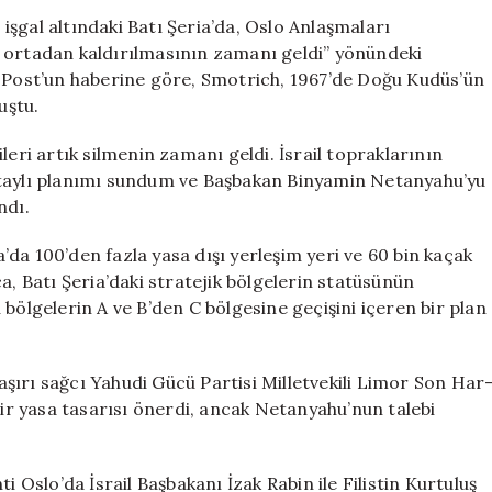
Oslo
, işgal altındaki Batı Şeria’da, Oslo Anlaşmaları
Anlaşmaları’nın
n ortadan kaldırılmasının zamanı geldi” yönündeki
Geçerliliği
m Post’un haberine göre, Smotrich, 1967’de Doğu Kudüs’ün
Sorgulanıyor
uştu.
için
leri artık silmenin zamanı geldi. İsrail topraklarının
etaylı planımı sundum ve Başbakan Binyamin Netanyahu’yu
ndı.
ia’da 100’den fazla yasa dışı yerleşim yeri ve 60 bin kaçak
a, Batı Şeria’daki stratejik bölgelerin statüsünün
bölgelerin A ve B’den C bölgesine geçişini içeren bir plan
şırı sağcı Yahudi Gücü Partisi Milletvekili Limor Son Har
bir yasa tasarısı önerdi, ancak Netanyahu’nun talebi
i Oslo’da İsrail Başbakanı İzak Rabin ile Filistin Kurtuluş