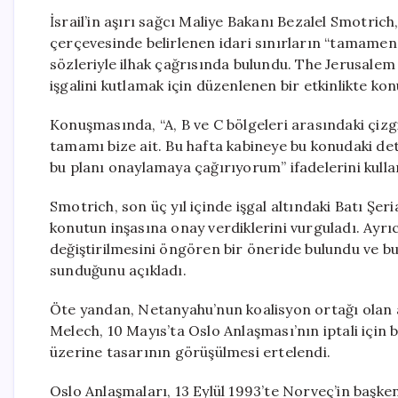
İsrail’in aşırı sağcı Maliye Bakanı Bezalel Smotrich
çerçevesinde belirlenen idari sınırların “tamame
sözleriyle ilhak çağrısında bulundu. The Jerusale
işgalini kutlamak için düzenlenen bir etkinlikte kon
Konuşmasında, “A, B ve C bölgeleri arasındaki çizgi
tamamı bize ait. Bu hafta kabineye bu konudaki d
bu planı onaylamaya çağırıyorum” ifadelerini kulla
Smotrich, son üç yıl içinde işgal altındaki Batı Şer
konutun inşasına onay verdiklerini vurguladı. Ayrıc
değiştirilmesini öngören bir öneride bulundu ve bu 
sunduğunu açıkladı.
Öte yandan, Netanyahu’nun koalisyon ortağı olan a
Melech, 10 Mayıs’ta Oslo Anlaşması’nın iptali için 
üzerine tasarının görüşülmesi ertelendi.
Oslo Anlaşmaları, 13 Eylül 1993’te Norveç’in başkent