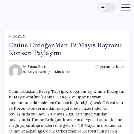
Skip
to
content
EĞITIM
Emine Erdoğan’dan 19 Mayıs Bayramı
Konseri Paylaşımı
Emine
By
Fatma Kurt
yorumlar kapalı
Erdoğan’dan
20 Mayıs 2026
1 Min Read
19
Mayıs
Bayramı
Cumhurbaşkanı Recep Tayyip Erdoğan’ın eşi Emine Erdoğan,
Konseri
19 Mayıs Atatürk’ü Anma, Gençlik ve Spor Bayramı
Paylaşımı
için
kapsamında düzenlenen Cumhurbaşkanlığı Çocuk Orkestrası
ve Korosu konserine dair sosyal medya üzerinden bir
paylaşımda bulundu. 20 Mayıs 2026 tarihinde yapılan
paylaşımda, Emine Erdoğan, konserin duygusal atmosferine
vurgu yaparak şu sözleri dile getirdi: “19 Mayıs’ın coşkusunu
Cumhurbaşkanlığı Çocuk Orkestrası ve Korosu’nun harika