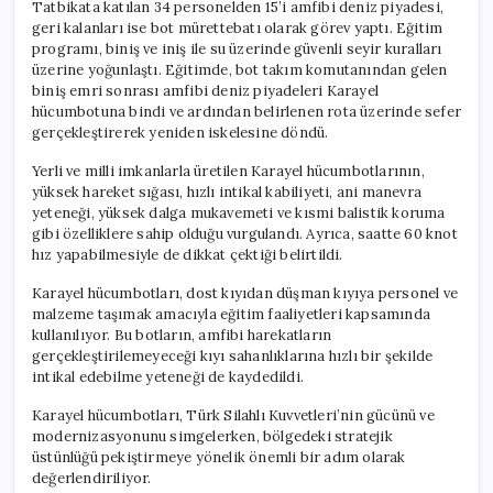
Tatbikata katılan 34 personelden 15’i amfibi deniz piyadesi,
geri kalanları ise bot mürettebatı olarak görev yaptı. Eğitim
programı, biniş ve iniş ile su üzerinde güvenli seyir kuralları
üzerine yoğunlaştı. Eğitimde, bot takım komutanından gelen
biniş emri sonrası amfibi deniz piyadeleri Karayel
hücumbotuna bindi ve ardından belirlenen rota üzerinde sefer
gerçekleştirerek yeniden iskelesine döndü.
Yerli ve milli imkanlarla üretilen Karayel hücumbotlarının,
yüksek hareket sığası, hızlı intikal kabiliyeti, ani manevra
yeteneği, yüksek dalga mukavemeti ve kısmi balistik koruma
gibi özelliklere sahip olduğu vurgulandı. Ayrıca, saatte 60 knot
hız yapabilmesiyle de dikkat çektiği belirtildi.
Karayel hücumbotları, dost kıyıdan düşman kıyıya personel ve
malzeme taşımak amacıyla eğitim faaliyetleri kapsamında
kullanılıyor. Bu botların, amfibi harekatların
gerçekleştirilemeyeceği kıyı sahanlıklarına hızlı bir şekilde
intikal edebilme yeteneği de kaydedildi.
Karayel hücumbotları, Türk Silahlı Kuvvetleri’nin gücünü ve
modernizasyonunu simgelerken, bölgedeki stratejik
üstünlüğü pekiştirmeye yönelik önemli bir adım olarak
değerlendiriliyor.