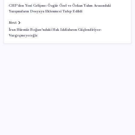
CHP’den Yeni Gelişme: Özgür Özel ve Özkan Yalım Arasındaki
Yazışmaların Dosyaya Eklenmesi Talep Edildi
Next
İran Hürmüz Boğazı’ndaki Hak Iddialarını Güçlendiriyor:
Vazgeçmeyeceğiz
SON YAZILAR
Katlanabilir telefonda incelik yarışı kızıştı: HONOR
Magic V6 Türkiye’de
ABD tarım dışı istihdam verisinde negatif sürpriz