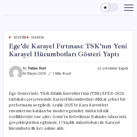
Skip
to
content
EĞITIM
HABER
Ege’de Karayel Fırtınası: TSK’nın Yeni
Karayel Hücumbotları Gösteri Yaptı
Ege’de
By
Fatma Kurt
yorumlar kapalı
Karayel
14 Mayıs 2026
1 Min Read
Fırtınası:
TSK’nın
Yeni
Ege Denizi’nde, Türk Silahlı Kuvvetleri’nin (TSK) EFES-2026
Karayel
tatbikatı çerçevesinde Karayel hücumbotları dikkat çekici bir
Hücumbotları
Gösteri
performans sergiledi. Aralık 2025’te Kara Kuvvetleri
Yaptı
envanterine katılan bu modern gemiler, üstün teknik
için
özellikleriyle öne çıktı. İzmir’in Seferihisar Bahadır Adası’nda
gerçekleştirilen eğitimde, 17 kişilik mürettebatı ile Karayel
hücumbotu ilk kez sahne aldı.