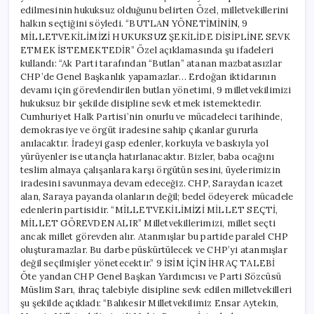
edilmesinin hukuksuz olduğunu belirten Özel, milletvekillerini
halkın seçtiğini söyledi. “BUTLAN YÖNETİMİNİN, 9
MİLLETVEKİLİMİZİ HUKUKSUZ ŞEKİLİDE DİSİPLİNE SEVK
ETMEK İSTEMEKTEDİR” Özel açıklamasında şu ifadeleri
kullandı: “Ak Parti tarafından “Butlan” atanan mazbatasızlar
CHP’de Genel Başkanlık yapamazlar… Erdoğan iktidarının
devamı için görevlendirilen butlan yönetimi, 9 milletvekilimizi
hukuksuz bir şekilde disipline sevk etmek istemektedir.
Cumhuriyet Halk Partisi’nin onurlu ve mücadeleci tarihinde,
demokrasiye ve örgüt iradesine sahip çıkanlar gururla
anılacaktır. İradeyi gasp edenler, korkuyla ve baskıyla yol
yürüyenler ise utançla hatırlanacaktır. Bizler, baba ocağını
teslim almaya çalışanlara karşı örgütün sesini, üyelerimizin
iradesini savunmaya devam edeceğiz. CHP, Saraydan icazet
alan, Saraya payanda olanların değil; bedel ödeyerek mücadele
edenlerin partisidir. “MİLLETVEKİLİMİZİ MİLLET SEÇTİ,
MİLLET GÖREVDEN ALIR” Milletvekillerimizi, millet seçti
ancak millet görevden alır. Atanmışlar bu partide paralel CHP
oluşturamazlar. Bu darbe püskürtülecek ve CHP’yi atanmışlar
değil seçilmişler yönetecektir.” 9 İSİM İÇİN İHRAÇ TALEBİ
Öte yandan CHP Genel Başkan Yardımcısı ve Parti Sözcüsü
Müslim Sarı, ihraç talebiyle disipline sevk edilen milletvekilleri
şu şekilde açıkladı: “Balıkesir Milletvekilimiz Ensar Aytekin,