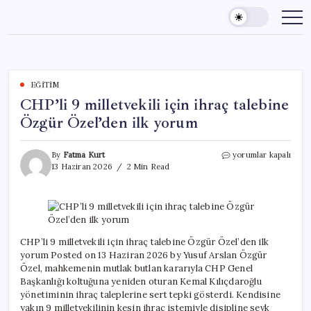
Skip
to
content
EĞITIM
CHP’li 9 milletvekili için ihraç talebine
Özgür Özel’den ilk yorum
CHP’li
By
Fatma Kurt
yorumlar kapalı
9
13 Haziran 2026
2 Min Read
milletvekili
için
ihraç
talebine
Özgür
Özel’den
CHP’li 9 milletvekili için ihraç talebine Özgür Özel’den ilk
ilk
yorum Posted on 13 Haziran 2026 by Yusuf Arslan Özgür
yorum
Özel, mahkemenin mutlak butlan kararıyla CHP Genel
için
Başkanlığı koltuğuna yeniden oturan Kemal Kılıçdaroğlu
yönetiminin ihraç taleplerine sert tepki gösterdi. Kendisine
yakın 9 milletvekilinin kesin ihraç istemiyle disipline sevk