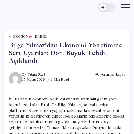
Skip
to
content
EKONOMI
HABER
Bilge Yılmaz’dan Ekonomi Yönetimine
Sert Uyarılar: Dört Büyük Tehdit
Açıklandı
Bilge
By
Fatma Kurt
yorumlar kapalı
Yılmaz’dan
17 Mayıs 2026
1 Min Read
Ekonomi
Yönetimine
Sert
İYİ Parti’nin ekonomi politikalarından sorumlu geçmişteki
Uyarılar:
önemli ismi olan Prof. Dr. Bilge Yılmaz, sosyal medya
Dört
Büyük
platformu X üzerinden yaptığı açıklamada mevcut ekonomi
Tehdit
yönetimini eleştirerek güncel politikaların tehlikelerine dikkat
Açıklandı
çekti. Ekonomik durumun gizlenemeyecek bir noktaya
için
geldiğini ifade eden Yılmaz, “Mızrak çuvala sığmıyor, burada
büyük bir başarısızlık söz konusu” diyerek mevcut durumun