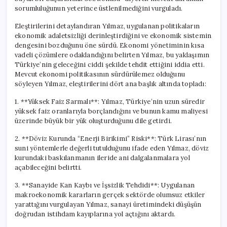
sorumluluğunun yeterince üstlenilmediğini vurguladı.
Eleştirilerini detaylandıran Yılmaz, uygulanan politikaların
ekonomik adaletsizliği derinleştirdiğini ve ekonomik sistemin
dengesini bozduğunu öne sürdü. Ekonomi yönetiminin kısa
vadeli çözümlere odaklandığını belirten Yılmaz, bu yaklaşımın
Türkiye’nin geleceğini ciddi şekilde tehdit ettiğini iddia etti.
Mevcut ekonomi politikasının sürdürülemez olduğunu
söyleyen Yılmaz, eleştirilerini dört ana başlık altında topladı:
1. **Yüksek Faiz Sarmalı**: Yılmaz, Türkiye’nin uzun süredir
yüksek faiz oranlarıyla borçlandığını ve bunun kamu maliyesi
üzerinde büyük bir yük oluşturduğunu dile getirdi.
2. **Döviz Kurunda “Enerji Birikimi” Riski**: Türk Lirası’nın
suni yöntemlerle değerli tutulduğunu ifade eden Yılmaz, döviz
kurundaki baskılanmanın ileride ani dalgalanmalara yol
açabileceğini belirtti.
3. **Sanayide Kan Kaybı ve İşsizlik Tehdidi**: Uygulanan
makroekonomik kararların gerçek sektörde olumsuz etkiler
yarattığını vurgulayan Yılmaz, sanayi üretimindeki düşüşün
doğrudan istihdam kayıplarına yol açtığını aktardı.