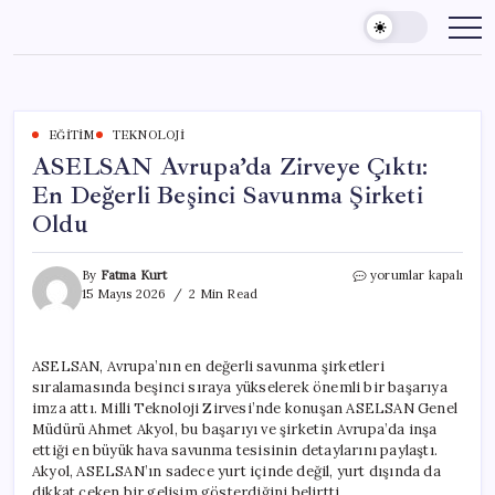
Skip
to
content
EĞITIM
TEKNOLOJI
ASELSAN Avrupa’da Zirveye Çıktı:
En Değerli Beşinci Savunma Şirketi
Oldu
ASELSAN
By
Fatma Kurt
yorumlar kapalı
Avrupa’da
15 Mayıs 2026
2 Min Read
Zirveye
Çıktı:
En
ASELSAN, Avrupa’nın en değerli savunma şirketleri
Değerli
sıralamasında beşinci sıraya yükselerek önemli bir başarıya
Beşinci
Savunma
imza attı. Milli Teknoloji Zirvesi’nde konuşan ASELSAN Genel
Şirketi
Müdürü Ahmet Akyol, bu başarıyı ve şirketin Avrupa’da inşa
Oldu
ettiği en büyük hava savunma tesisinin detaylarını paylaştı.
için
Akyol, ASELSAN’ın sadece yurt içinde değil, yurt dışında da
dikkat çeken bir gelişim gösterdiğini belirtti.