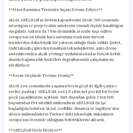
**Hava Savunma Tesisinin İnşası Devam Ediyor**
Akyol, ASELSAN’ın üretim kapasitesini yüzde 200 oranında
artırdığını ve proje teslim sürelerini önemli ölçüde kısalttığını
vurguladı. Ankara’da 7 bin dönümlük arazide inşa edilen
Avrupa’nın en büyük hava savunma tesisinin mevcut
tesislerden daha büyük bir yatırım olduğu ifade edildi. Şirket,
GaN tabanlı çiplerden kuantum teknolojilerine, anti-drone
sistemlerinden alçak yörünge uydularına kadar birçok kritik
alanda bağımsızlık hedefleri doğrultusunda çalışmalarını
sürdürüyor.
**Beyin Göçünde Tersine Dönüş**
Akyol, son zamanlarda yaşanan beyin göçü ile ilgili çarpıcı
veriler paylaştı. ASELSAN, son 1,5 yılda net pozitif bir beyin
göçü yaşadıklarını açıkladı. Yurt dışından gelen 2 bin 500
başvurudan 194 nitelikli mühendisin ASELSAN’da işe
başladığını belirten Akyol, özellikle Almanya ve İngiltere’den
dönen mühendislerin Türkiye’deki teknolojik imkanların
Avrupa’nın ötesinde olduğunu belirttiklerini aktardı.
**ASELSAN Hızla Büyüyor**