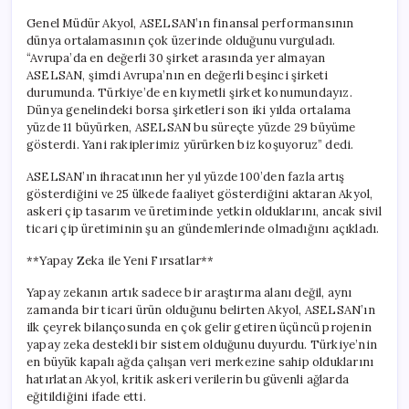
Genel Müdür Akyol, ASELSAN’ın finansal performansının
dünya ortalamasının çok üzerinde olduğunu vurguladı.
“Avrupa’da en değerli 30 şirket arasında yer almayan
ASELSAN, şimdi Avrupa’nın en değerli beşinci şirketi
durumunda. Türkiye’de en kıymetli şirket konumundayız.
Dünya genelindeki borsa şirketleri son iki yılda ortalama
yüzde 11 büyürken, ASELSAN bu süreçte yüzde 29 büyüme
gösterdi. Yani rakiplerimiz yürürken biz koşuyoruz” dedi.
ASELSAN’ın ihracatının her yıl yüzde 100’den fazla artış
gösterdiğini ve 25 ülkede faaliyet gösterdiğini aktaran Akyol,
askeri çip tasarım ve üretiminde yetkin olduklarını, ancak sivil
ticari çip üretiminin şu an gündemlerinde olmadığını açıkladı.
**Yapay Zeka ile Yeni Fırsatlar**
Yapay zekanın artık sadece bir araştırma alanı değil, aynı
zamanda bir ticari ürün olduğunu belirten Akyol, ASELSAN’ın
ilk çeyrek bilançosunda en çok gelir getiren üçüncü projenin
yapay zeka destekli bir sistem olduğunu duyurdu. Türkiye’nin
en büyük kapalı ağda çalışan veri merkezine sahip olduklarını
hatırlatan Akyol, kritik askeri verilerin bu güvenli ağlarda
eğitildiğini ifade etti.