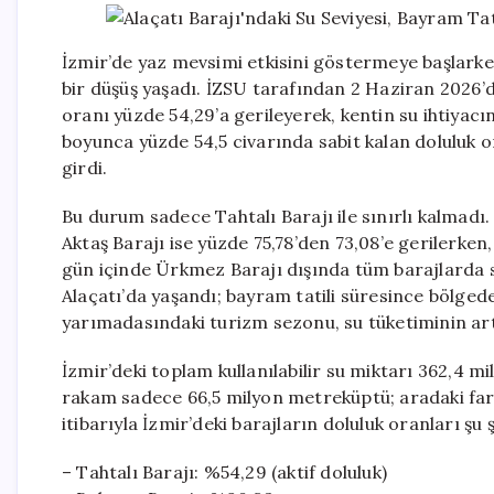
İzmir’de yaz mevsimi etkisini göstermeye başlarken
bir düşüş yaşadı. İZSU tarafından 2 Haziran 2026’da
oranı yüzde 54,29’a gerileyerek, kentin su ihtiyac
boyunca yüzde 54,5 civarında sabit kalan doluluk o
girdi.
Bu durum sadece Tahtalı Barajı ile sınırlı kalmadı.
Aktaş Barajı ise yüzde 75,78’den 73,08’e gerilerken
gün içinde Ürkmez Barajı dışında tüm barajlarda s
Alaçatı’da yaşandı; bayram tatili süresince bölgede
yarımadasındaki turizm sezonu, su tüketiminin a
İzmir’deki toplam kullanılabilir su miktarı 362,4 m
rakam sadece 66,5 milyon metreküptü; aradaki fark d
itibarıyla İzmir’deki barajların doluluk oranları şu ş
– Tahtalı Barajı: %54,29 (aktif doluluk)