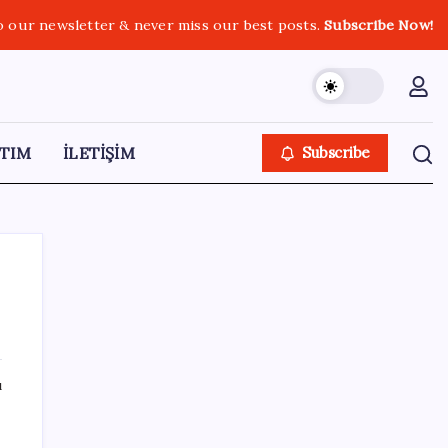
o our newsletter & never miss our best posts.
Subscribe Now!
TIM
İLETİŞİM
Subscribe
SON YAZILAR
ı
Bakan Uraloğlu: 5G abone sayısı 4 ay
içerisinde 44,5 milyona ulaştı