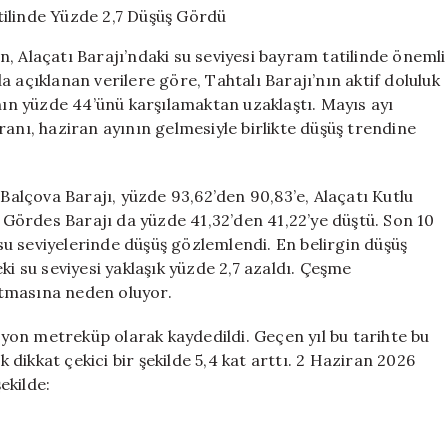
Bayram
Tatilinde
, Alaçatı Barajı’ndaki su seviyesi bayram tatilinde önemli
Yüzde
 açıklanan verilere göre, Tahtalı Barajı’nın aktif doluluk
2,7
ının yüzde 44’ünü karşılamaktan uzaklaştı. Mayıs ayı
Düşüş
Gördü
ranı, haziran ayının gelmesiyle birlikte düşüş trendine
için
 Balçova Barajı, yüzde 93,62’den 90,83’e, Alaçatı Kutlu
, Gördes Barajı da yüzde 41,32’den 41,22’ye düştü. Son 10
u seviyelerinde düşüş gözlemlendi. En belirgin düşüş
ki su seviyesi yaklaşık yüzde 2,7 azaldı. Çeşme
rtmasına neden oluyor.
ilyon metreküp olarak kaydedildi. Geçen yıl bu tarihte bu
ikkat çekici bir şekilde 5,4 kat arttı. 2 Haziran 2026
ekilde: