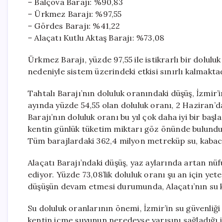
– Balçova Barajı: %90,83
– Ürkmez Barajı: %97,55
– Gördes Barajı: %41,22
– Alaçatı Kutlu Aktaş Barajı: %73,08
Ürkmez Barajı, yüzde 97,55 ile istikrarlı bir dolul
nedeniyle sistem üzerindeki etkisi sınırlı kalmakta
Tahtalı Barajı’nın doluluk oranındaki düşüş, İzmir’i
ayında yüzde 54,55 olan doluluk oranı, 2 Haziran’da
Barajı’nın doluluk oranı bu yıl çok daha iyi bir baş
kentin günlük tüketim miktarı göz önünde bulundur
Tüm barajlardaki 362,4 milyon metreküp su, kabac
Alaçatı Barajı’ndaki düşüş, yaz aylarında artan nüf
ediyor. Yüzde 73,08’lik doluluk oranı şu an için yet
düşüşün devam etmesi durumunda, Alaçatı’nın su kayn
Su doluluk oranlarının önemi, İzmir’in su güvenliği 
kentin içme suyunun neredeyse yarısını sağladığı i