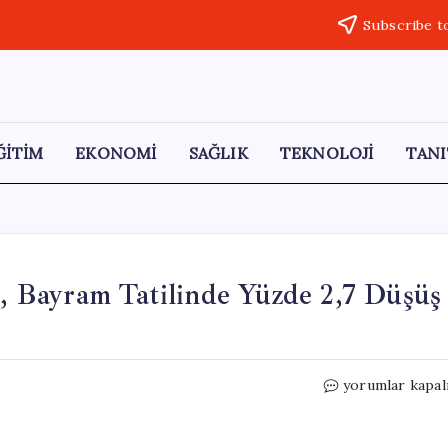
Subscribe t
ĞİTİM
EKONOMİ
SAĞLIK
TEKNOLOJİ
TANI
i, Bayram Tatilinde Yüzde 2,7 Düşüş
Alaçatı
yorumlar kapal
Barajı’ndaki
Su
Seviyesi,