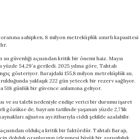
uk oranına sahipken, 8 milyon metreküplük sınırlı kapasitesi
dır.
n su güvenliği açısından kritik bir önemi haiz. Mayıs
 yüzde 54,29’a geriledi. 2025 yılına göre, Tahtalı
langıç gösteriyor. Barajdaki 155,8 milyon metreküplük su,
ulduğunda yaklaşık 222 gün yetecek bir rezerv sağlıyor.
a 518 günlük bir güvence anlamına geliyor.
us ve su talebi nedeniyle endişe verici bir durumu işaret
erli gözükse de, bayram tatilinde yaşanan yüzde 2,7’lik
akları ağustos ayı itibarıyla ciddi şekilde azalabilir.
açısından oldukça kritik bir faktördür. Tahtalı Barajı,
çin doluluk oranlarının izlenmesi büyük bir zorunluluk