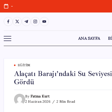
Skip
-
to
content
https://www.facebook.com/
https://twitter.com/
https://t.me/
https://www.instagram.com/
https://youtube.com/
ANA SAYFA
E
EĞITIM
Alaçatı Barajı’ndaki Su Seviyes
Gördü
By
Fatma Kurt
2 Haziran 2026
2 Min Read