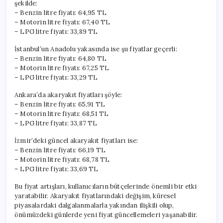
şekilde:
– Benzin litre fiyatı: 64,95 TL
– Motorin litre fiyatı: 67,40 TL
– LPG litre fiyatı: 33,89 TL
İstanbul’un Anadolu yakasında ise şu fiyatlar geçerli:
– Benzin litre fiyatı: 64,80 TL
– Motorin litre fiyatı: 67,25 TL
– LPG litre fiyatı: 33,29 TL
Ankara’da akaryakıt fiyatları şöyle:
– Benzin litre fiyatı: 65,91 TL
– Motorin litre fiyatı: 68,51 TL
– LPG litre fiyatı: 33,87 TL
İzmir’deki güncel akaryakıt fiyatları ise:
– Benzin litre fiyatı: 66,19 TL
– Motorin litre fiyatı: 68,78 TL
– LPG litre fiyatı: 33,69 TL
Bu fiyat artışları, kullanıcıların bütçelerinde önemli bir etki
yaratabilir. Akaryakıt fiyatlarındaki değişim, küresel
piyasalardaki dalgalanmalarla yakından ilişkili olup,
önümüzdeki günlerde yeni fiyat güncellemeleri yaşanabilir.