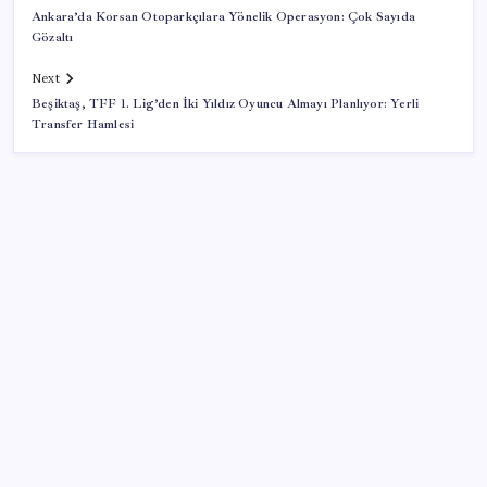
Ankara’da Korsan Otoparkçılara Yönelik Operasyon: Çok Sayıda
Gözaltı
Next
Beşiktaş, TFF 1. Lig’den İki Yıldız Oyuncu Almayı Planlıyor: Yerli
Transfer Hamlesi
SON YAZILAR
Türkiye’ye gelen turistler alışveriş yapmadı, saçını
yaptırdı!
Katlanabilir telefonda incelik yarışı kızıştı: HONOR