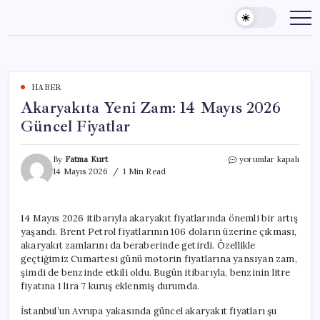
Skip
to
content
HABER
Akaryakıta Yeni Zam: 14 Mayıs 2026
Güncel Fiyatlar
Akaryakıta
By
Fatma Kurt
yorumlar kapalı
Yeni
14 Mayıs 2026
1 Min Read
Zam:
14
Mayıs
14 Mayıs 2026 itibarıyla akaryakıt fiyatlarında önemli bir artış
2026
yaşandı. Brent Petrol fiyatlarının 106 doların üzerine çıkması,
Güncel
Fiyatlar
akaryakıt zamlarını da beraberinde getirdi. Özellikle
için
geçtiğimiz Cumartesi günü motorin fiyatlarına yansıyan zam,
şimdi de benzinde etkili oldu. Bugün itibarıyla, benzinin litre
fiyatına 1 lira 7 kuruş eklenmiş durumda.
İstanbul’un Avrupa yakasında güncel akaryakıt fiyatları şu