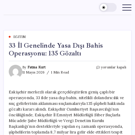
Skip
to
content
EĞITIM
33 İl Genelinde Yasa Dışı Bahis
Operasyonu: 135 Gözaltı
33
By
Fatma Kurt
yorumlar kapalı
İl
11 Mayıs 2026
1 Min Read
Genelinde
Yasa
Dışı
Eskişehir merkezli olarak gerçekleştirilen geniş çaplı bir
Bahis
operasyonda, 33 ilde yasa dışı bahis, nitelikli dolandırıcılık ve
Operasyonu:
135
suç gelirlerinin aklanması suçlamalarıyla 135 şüpheli hakkında
Gözaltı
gözaltı kararı alındı. Eskişehir Cumhuriyet Başsavcılığı’nın
için
öncülüğünde, Eskişehir İl Emniyet Müdürlüğü Siber Suçlarla
Mücadele Şube Müdürlüğü ve Vergi Denetim Kurulu
Başkanlığı’nın destekleriyle yapılan eş zamanlı operasyonda,
şüphelilerin toplamda 8,7 milyar lira gelir elde ettikleri tespit