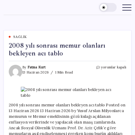
Skip
to
content
SAĞLIK
2008 yılı sonrası memur olanları
bekleyen acı tablo
2008
By
Fatma Kurt
yorumlar kapalı
yılı
13 Haziran 2026
1 Min Read
sonrası
memur
olanları
bekleyen
acı
tablo
2008 yılı sonrası memur olanları bekleyen acı tablo Posted on
için
13 Haziran 2026 13 Haziran 2026 by Yusuf Arslan Milyonlarca
memurun ve Memur emeklisinin gözü kulağı açıklanan
enflasyon verilerinde ve yapılacak olan maaş zamlarında.
Ancak Sosyal Güvenlik Uzmanı Prof. Dr. Aziz Çelik’e göre
memurların asıl endişelenmesi gereken konu bugün aldıkları