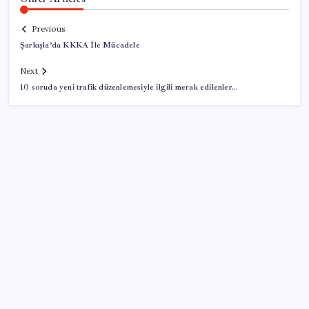
Previous
Şarkışla’da KKKA İle Mücadele
Next
10 soruda yeni trafik düzenlemesiyle ilgili merak edilenler…
SON YAZILAR
X para kazanma sistemini baştan değiştiriyor:
Başkasının videosunu paylaşmak yetmeyecek
Spor salonunda 6 çocuğa cinsel istismar ve taciz!