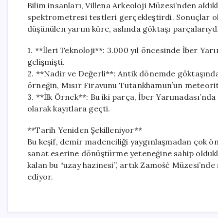
Bilim insanları, Villena Arkeoloji Müzesi’nden aldık
spektrometresi testleri gerçekleştirdi. Sonuçlar o
düşünülen yarım küre, aslında göktaşı parçalarıydı
1. **İleri Teknoloji**: 3.000 yıl öncesinde İber Ya
gelişmişti.
2. **Nadir ve Değerli**: Antik dönemde göktaşından
örneğin, Mısır Firavunu Tutankhamun’un meteoriti
3. **İlk Örnek**: Bu iki parça, İber Yarımadası’nda
olarak kayıtlara geçti.
**Tarih Yeniden Şekilleniyor**
Bu keşif, demir madenciliği yaygınlaşmadan çok ön
sanat eserine dönüştürme yeteneğine sahip oldukla
kalan bu “uzay hazinesi”, artık Zamość Müzesi’nde
ediyor.