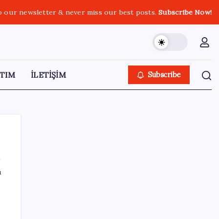
o our newsletter & never miss our best posts.
Subscribe Now!
TIM
İLETİŞİM
Subscribe
ı
SON YAZILAR
“Türkiye genelinde bugüne kadar 22,5
milyar liralık ödeme gerçekleştirdik”