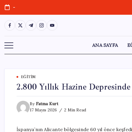
Skip
-
to
content
https://www.facebook.com/
https://twitter.com/
https://t.me/
https://www.instagram.com/
https://youtube.com/
ANA SAYFA
E
EĞITIM
2.800 Yıllık Hazine Depresinde
By
Fatma Kurt
17 Mayıs 2026
2 Min Read
İspanya’nın Alicante bölgesinde 60 yıl önce keşfedile