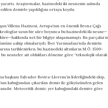
Gelen
yarattı. Araştırmalar, hazinedeki iki nesnenin aslında
Sırlar
edilen demirle yapıldığını ortaya koydu.
Ortaya
Çıktı
için
uşan Villena Hazinesi, Avrupa’nın en önemli Bronz Çağı
rkeologlar uzun bir süre boyunca bu hazinedeki iki nesne—
l küre—hakkında net bir bilgiye ulaşamamıştı. Bu parçaları
ünümüne sahip olmalarıydı. İber Yarımadası’nda demirin
arına tarihlenirken, bu hazinedeki altınların M.Ö. 1500-
la, bu nesneler ait oldukları döneme göre “teknolojik olarak
 başkanı Salvador Rovira-Llorens’in liderliğindeki ekip,
’nın kabuğundan çıkarılan demir ile gökyüzünden gelen
ranıdır. Meteoritik demir, yer kabuğundaki demire göre