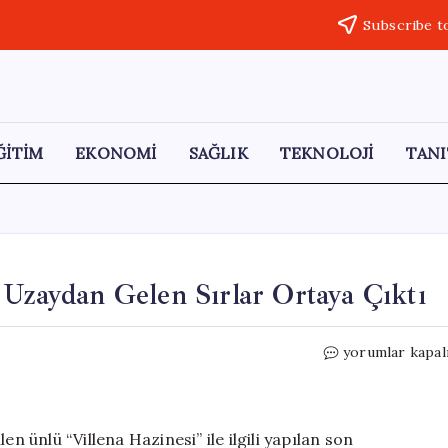
Subscribe t
ĞİTİM
EKONOMİ
SAĞLIK
TEKNOLOJİ
TANI
 Uzaydan Gelen Sırlar Ortaya Çıktı
2.800
yorumlar kapal
Yıllık
Hazine
Depresinde
Uzaydan
n ünlü “Villena Hazinesi” ile ilgili yapılan son