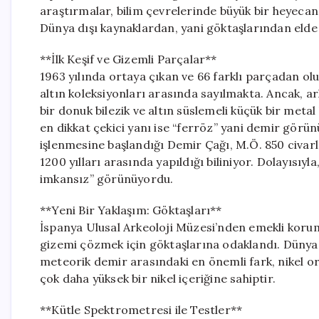
araştırmalar, bilim çevrelerinde büyük bir heyecan 
Dünya dışı kaynaklardan, yani göktaşlarından elde 
**İlk Keşif ve Gizemli Parçalar**
1963 yılında ortaya çıkan ve 66 farklı parçadan ol
altın koleksiyonları arasında sayılmakta. Ancak, a
bir donuk bilezik ve altın süslemeli küçük bir meta
en dikkat çekici yanı ise “ferröz” yani demir gör
işlenmesine başlandığı Demir Çağı, M.Ö. 850 civarl
1200 yılları arasında yapıldığı biliniyor. Dolayısıy
imkansız” görünüyordu.
**Yeni Bir Yaklaşım: Göktaşları**
İspanya Ulusal Arkeoloji Müzesi’nden emekli koruma
gizemi çözmek için göktaşlarına odaklandı. Dünya
meteorik demir arasındaki en önemli fark, nikel o
çok daha yüksek bir nikel içeriğine sahiptir.
**Kütle Spektrometresi ile Testler**