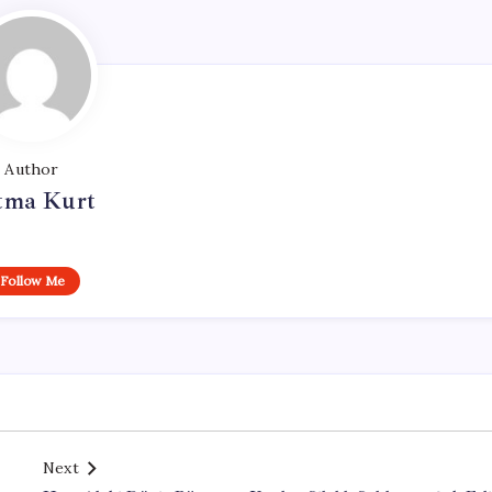
Author
tma Kurt
Follow Me
Next