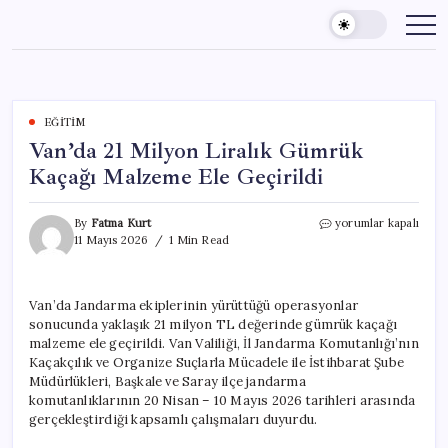
Skip
to
content
EĞITIM
Van’da 21 Milyon Liralık Gümrük
Kaçağı Malzeme Ele Geçirildi
Van’da
By
Fatma Kurt
yorumlar kapalı
21
11 Mayıs 2026
1 Min Read
Milyon
Liralık
Gümrük
Van’da Jandarma ekiplerinin yürüttüğü operasyonlar
Kaçağı
sonucunda yaklaşık 21 milyon TL değerinde gümrük kaçağı
Malzeme
Ele
malzeme ele geçirildi. Van Valiliği, İl Jandarma Komutanlığı’nın
Geçirildi
Kaçakçılık ve Organize Suçlarla Mücadele ile İstihbarat Şube
için
Müdürlükleri, Başkale ve Saray ilçe jandarma
komutanlıklarının 20 Nisan – 10 Mayıs 2026 tarihleri arasında
gerçekleştirdiği kapsamlı çalışmaları duyurdu.