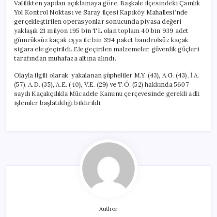
Valilikten yapılan açıklamaya göre, Başkale ilçesindeki Çamlık
Yol Kontrol Noktası ve Saray ilçesi Kapıköy Mahallesi’nde
gerçekleştirilen operasyonlar sonucunda piyasa değeri
yaklaşık 21 milyon 195 bin TL olan toplam 40 bin 939 adet
gümrüksüz kaçak eşya ile bin 394 paket bandrolsüz kaçak
sigara ele geçirildi. Ele geçirilen malzemeler, güvenlik güçleri
tarafından muhafaza altına alındı.
Olayla ilgili olarak, yakalanan şüpheliler M.Y. (43), A.G. (43), İ.A.
(57), A.D. (35), A.E. (40), V.E. (29) ve T.Ö. (52) hakkında 5607
sayılı Kaçakçılıkla Mücadele Kanunu çerçevesinde gerekli adli
işlemler başlatıldığı bildirildi.
Author