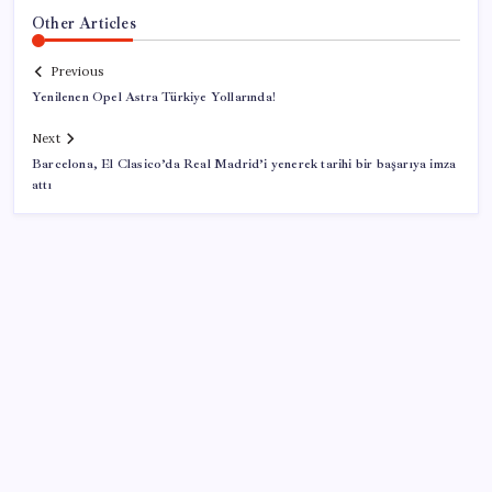
Other Articles
Previous
Yenilenen Opel Astra Türkiye Yollarında!
Next
Barcelona, El Clasico’da Real Madrid’i yenerek tarihi bir başarıya imza
attı
SON YAZILAR
ABD tarım dışı istihdam verisinde negatif sürpriz