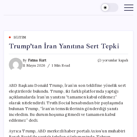
Skip
to
content
EĞITIM
Trump’tan İran Yanıtına Sert Tepki
Trump’tan
By
Fatma Kurt
yorumlar kapalı
İran
11 Mayıs 2026
1 Min Read
Yanıtına
Sert
Tepki
ABD Başkanı Donald Trump, İran’ın son teklifine yönelik sert
için
eleştirilerde bulundu. Trump, iki farklı platformda yaptığı
açıklamalarda İran’ın yanıtını “tamamen kabul edilemez”
olarak nitelendirdi. Truth Social hesabından bir paylaşımda
bulunan Trump, “İran’ın temsilcilerinin gönderdiği yanıtı
inceledim. Bu durum hoşuma gitmedi ve tamamen kabul
edilemez” dedi.
Ayrıca Trump, ABD merkezli haber portalı Axios’un muhabiri
Barak Ravid ile yaptığı telefon görüşmesinde, Tahran