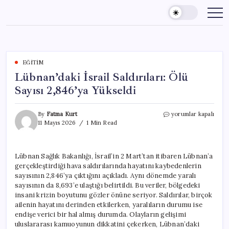
Skip
to
content
EĞITIM
Lübnan’daki İsrail Saldırıları: Ölü
Sayısı 2,846’ya Yükseldi
Lübnan’daki
By
Fatma Kurt
yorumlar kapalı
İsrail
11 Mayıs 2026
1 Min Read
Saldırıları:
Ölü
Sayısı
Lübnan Sağlık Bakanlığı, İsrail’in 2 Mart’tan itibaren Lübnan’a
2,846’ya
gerçekleştirdiği hava saldırılarında hayatını kaybedenlerin
Yükseldi
için
sayısının 2,846’ya çıktığını açıkladı. Aynı dönemde yaralı
sayısının da 8,693’e ulaştığı belirtildi. Bu veriler, bölgedeki
insani krizin boyutunu gözler önüne seriyor. Saldırılar, birçok
ailenin hayatını derinden etkilerken, yaralıların durumu ise
endişe verici bir hal almış durumda. Olayların gelişimi
uluslararası kamuoyunun dikkatini çekerken, Lübnan’daki