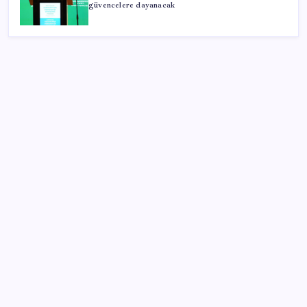
güvencelere dayanacak
SON YAZILAR
ABD tarım dışı istihdam verisinde negatif sürpriz
OpenAI’ın İlk Cihazı için Fiyat ve Tasarım Belli Oldu
Altında taşlar yerinden oynuyor: Dünya devinden 22
ay sonra tarihi hamle
Son dakika… Kuşadası Belediyesi’ne üçüncü dalga
operasyon: Bülent Tezcan’ın kızı ve damadı dahil