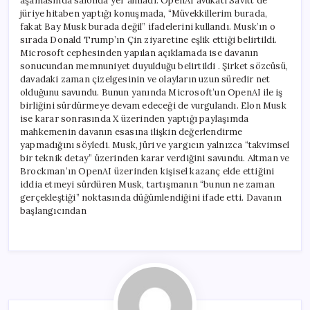
aşamasında salonda yer almadı. OpenAI avukatı Savitt de
jüriye hitaben yaptığı konuşmada, “Müvekkillerim burada,
fakat Bay Musk burada değil” ifadelerini kullandı. Musk’ın o
sırada Donald Trump’ın Çin ziyaretine eşlik ettiği belirtildi.
Microsoft cephesinden yapılan açıklamada ise davanın
sonucundan memnuniyet duyulduğu belirtildi . Şirket sözcüsü,
davadaki zaman çizelgesinin ve olayların uzun süredir net
olduğunu savundu. Bunun yanında Microsoft’un OpenAI ile iş
birliğini sürdürmeye devam edeceği de vurgulandı. Elon Musk
ise karar sonrasında X üzerinden yaptığı paylaşımda
mahkemenin davanın esasına ilişkin değerlendirme
yapmadığını söyledi. Musk, jüri ve yargıcın yalnızca “takvimsel
bir teknik detay” üzerinden karar verdiğini savundu. Altman ve
Brockman’ın OpenAI üzerinden kişisel kazanç elde ettiğini
iddia etmeyi sürdüren Musk, tartışmanın “bunun ne zaman
gerçekleştiği” noktasında düğümlendiğini ifade etti. Davanın
başlangıcından