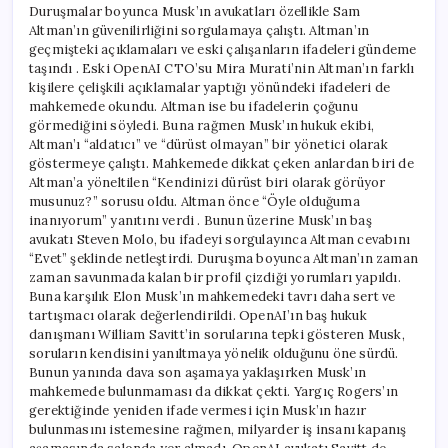
Duruşmalar boyunca Musk’ın avukatları özellikle Sam
Altman’ın güvenilirliğini sorgulamaya çalıştı. Altman’ın
geçmişteki açıklamaları ve eski çalışanların ifadeleri gündeme
taşındı . Eski OpenAI CTO’su Mira Murati’nin Altman’ın farklı
kişilere çelişkili açıklamalar yaptığı yönündeki ifadeleri de
mahkemede okundu. Altman ise bu ifadelerin çoğunu
görmediğini söyledi. Buna rağmen Musk’ın hukuk ekibi,
Altman’ı “aldatıcı” ve “dürüst olmayan” bir yönetici olarak
göstermeye çalıştı. Mahkemede dikkat çeken anlardan biri de
Altman’a yöneltilen “Kendinizi dürüst biri olarak görüyor
musunuz?” sorusu oldu. Altman önce “Öyle olduğuma
inanıyorum” yanıtını verdi . Bunun üzerine Musk’ın baş
avukatı Steven Molo, bu ifadeyi sorgulayınca Altman cevabını
“Evet” şeklinde netleştirdi. Duruşma boyunca Altman’ın zaman
zaman savunmada kalan bir profil çizdiği yorumları yapıldı.
Buna karşılık Elon Musk’ın mahkemedeki tavrı daha sert ve
tartışmacı olarak değerlendirildi. OpenAI’ın baş hukuk
danışmanı William Savitt’in sorularına tepki gösteren Musk,
soruların kendisini yanıltmaya yönelik olduğunu öne sürdü.
Bunun yanında dava son aşamaya yaklaşırken Musk’ın
mahkemede bulunmaması da dikkat çekti. Yargıç Rogers’ın
gerektiğinde yeniden ifade vermesi için Musk’ın hazır
bulunmasını istemesine rağmen, milyarder iş insanı kapanış