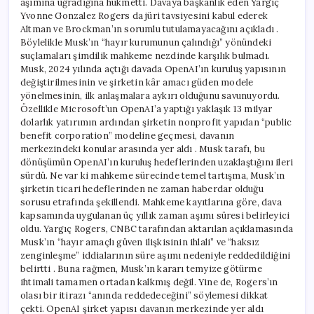
aşımına uğradığına hükmetti. Davaya başkanlık eden Yargıç
Yvonne Gonzalez Rogers da jüri tavsiyesini kabul ederek
Altman ve Brockman’ın sorumlu tutulamayacağını açıkladı .
Böylelikle Musk’ın “hayır kurumunun çalındığı” yönündeki
suçlamaları şimdilik mahkeme nezdinde karşılık bulmadı.
Musk, 2024 yılında açtığı davada OpenAI’ın kuruluş yapısının
değiştirilmesinin ve şirketin kâr amacı güden modele
yönelmesinin, ilk anlaşmalara aykırı olduğunu savunuyordu.
Özellikle Microsoft’un OpenAI’a yaptığı yaklaşık 13 milyar
dolarlık yatırımın ardından şirketin nonprofit yapıdan “public
benefit corporation” modeline geçmesi, davanın
merkezindeki konular arasında yer aldı . Musk tarafı, bu
dönüşümün OpenAI’ın kuruluş hedeflerinden uzaklaştığını ileri
sürdü. Ne var ki mahkeme sürecinde temel tartışma, Musk’ın
şirketin ticari hedeflerinden ne zaman haberdar olduğu
sorusu etrafında şekillendi. Mahkeme kayıtlarına göre, dava
kapsamında uygulanan üç yıllık zaman aşımı süresi belirleyici
oldu. Yargıç Rogers, CNBC tarafından aktarılan açıklamasında
Musk’ın “hayır amaçlı güven ilişkisinin ihlali” ve “haksız
zenginleşme” iddialarının süre aşımı nedeniyle reddedildiğini
belirtti . Buna rağmen, Musk’ın kararı temyize götürme
ihtimali tamamen ortadan kalkmış değil. Yine de, Rogers’ın
olası bir itirazı “anında reddedeceğini” söylemesi dikkat
çekti. OpenAI şirket yapısı davanın merkezinde yer aldı