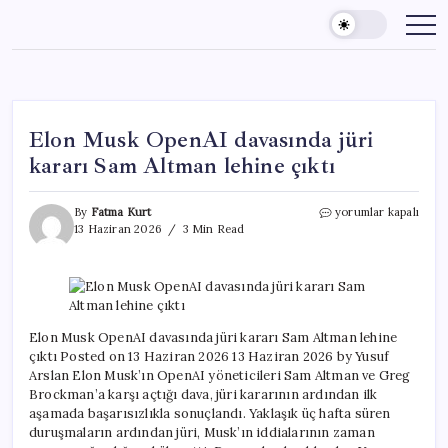
Skip
to
content
Elon Musk OpenAI davasında jüri
kararı Sam Altman lehine çıktı
Elon
By
Fatma Kurt
yorumlar kapalı
Musk
13 Haziran 2026
3 Min Read
OpenAI
davasında
jüri
kararı
Sam
Altman
Elon Musk OpenAI davasında jüri kararı Sam Altman lehine
lehine
çıktı Posted on 13 Haziran 2026 13 Haziran 2026 by Yusuf
çıktı
Arslan Elon Musk’ın OpenAI yöneticileri Sam Altman ve Greg
için
Brockman’a karşı açtığı dava, jüri kararının ardından ilk
aşamada başarısızlıkla sonuçlandı. Yaklaşık üç hafta süren
duruşmaların ardından jüri, Musk’ın iddialarının zaman