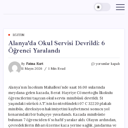
Skip
to
content
EĞITIM
Alanya’da Okul Servisi Devrildi: 6
Öğrenci Yaralandı
Alanya’da
By
Fatma Kurt
yorumlar kapalı
Okul
11 Mayıs 2026
1 Min Read
Servisi
Devrildi:
6
Alanya’nın İncekum Mahallesi’nde saat 16.00 sularında
Öğrenci
meydana gelen kazada, Berat Hayriye Cömertoğlu İlkokulu
Yaralandı
için
öğrencilerini taşıyan okul servis minibüsü devrildi. 51
yaşındaki sürücü A.T.’nin kontrolündeki 07 C 32220 plakalı
minibüs, direksiyon hakimiyetini kaybetmesi sonucu yol
kenarındaki bir bahçeye yuvarlandı. Kazada minibüste
bulunan 7 öğrenciden 6’sı hafif yaralar aldı. Olayın ardından,
çevredekilerin ihbarı üzerine kaza yerine sağlık, jandarma ve